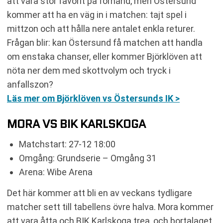
att vara stor favorit på förhand, men Östersund
kommer att ha en väg in i matchen: tajt spel i
mittzon och att hålla nere antalet enkla returer.
Frågan blir: kan Östersund få matchen att handla
om enstaka chanser, eller kommer Björklöven att
nöta ner dem med skottvolym och tryck i
anfallszon?
Läs mer om Björklöven vs Östersunds IK >
MORA VS BIK KARLSKOGA
Matchstart: 27-12 18:00
Omgång: Grundserie – Omgång 31
Arena: Wibe Arena
Det här kommer att bli en av veckans tydligare
matcher sett till tabellens övre halva. Mora kommer
att vara åtta och BIK Karlskoga trea, och bortalaget