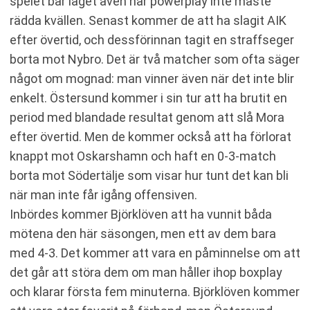
spelet bär laget även när powerplay inte måste
rädda kvällen. Senast kommer de att ha slagit AIK
efter övertid, och dessförinnan tagit en straffseger
borta mot Nybro. Det är två matcher som ofta säger
något om mognad: man vinner även när det inte blir
enkelt. Östersund kommer i sin tur att ha brutit en
period med blandade resultat genom att slå Mora
efter övertid. Men de kommer också att ha förlorat
knappt mot Oskarshamn och haft en 0-3-match
borta mot Södertälje som visar hur tunt det kan bli
när man inte får igång offensiven.
Inbördes kommer Björklöven att ha vunnit båda
mötena den här säsongen, men ett av dem bara
med 4-3. Det kommer att vara en påminnelse om att
det går att störa dem om man håller ihop boxplay
och klarar första fem minuterna. Björklöven kommer