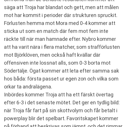
säga att Troja har blandat och gett, men att målen
mot har kommit i perioder där strukturen spruckit.
Förlusten hemma mot Mora med 0-4 kommer att
sticka ut som en match där fem mot fem inte
räckte till när man hamnade efter. Nybro kommer
att ha varit nära i flera matcher, som strafförlusten
mot Björklöven, men också haft kvällar där
offensiven inte lossnat alls, som 0-3 borta mot
Södertälje. Ögat kommer att leta efter samma sak
hos båda: första passet ur egen zon och vilka som
orkar ta andralägena.
Inbördes kommer Troja att ha ett färskt övertag
efter 6-3 i det senaste mötet. Det ger en tydlig bild:
när Troja får fart på sin skottvolym och får betalt i
powerplay blir det spelbart. Favoritskapet kommer
på förhand att beskrivas som jämnt, och det rimmar