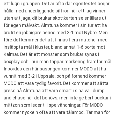
ett lugn i gruppen. Det är ofta där ögontestet börjar
hålla med underliggande siffror: när ett lag vinner
utan att jaga, då brukar skottkartan se snällare ut
för egen målvakt. Almtuna kommer i sin tur att ha
brutit en jobbigare period med 2-1 mot Nybro. Men
före det kommer det att finnas flera matcher med
insläppta mål i kluster, bland annat 1-6 borta mot
Kalmar. Det är ett mönster som brukar synas i
boxplay och i hur man tappar markering framför mål.
Inbördes den här säsongen kommer MODO att ha
vunnit med 3-2 i Uppsala, och på förhand kommer
MODO att vara tydlig favorit. Det kommer att sätta
press på Almtuna att vara smart i sina val: dump
and chase när det behövs, men inte ge bort puckar i
mittzon som leder till spelvändningar. För MODO
kommer nyckeln ofta att vara tålamod. Tar man för