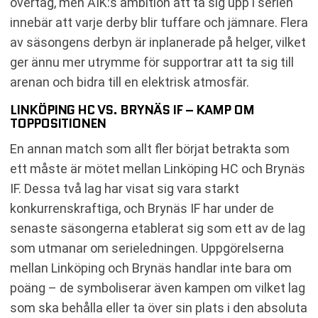
övertag, men AIK:s ambition att ta sig upp i serien
innebär att varje derby blir tuffare och jämnare. Flera
av säsongens derbyn är inplanerade på helger, vilket
ger ännu mer utrymme för supportrar att ta sig till
arenan och bidra till en elektrisk atmosfär.
LINKÖPING HC VS. BRYNÄS IF – KAMP OM
TOPPOSITIONEN
En annan match som allt fler börjat betrakta som
ett måste är mötet mellan Linköping HC och Brynäs
IF. Dessa två lag har visat sig vara starkt
konkurrenskraftiga, och Brynäs IF har under de
senaste säsongerna etablerat sig som ett av de lag
som utmanar om serieledningen. Uppgörelserna
mellan Linköping och Brynäs handlar inte bara om
poäng – de symboliserar även kampen om vilket lag
som ska behålla eller ta över sin plats i den absoluta