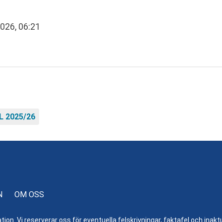
2026, 06:21
L 2025/26
N
OM OSS
n. Vi reserverar oss för eventuella felskrivningar, faktafel och inaktue