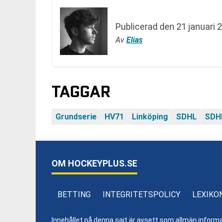
Publicerad den
21 januari 
Av
Elias
TAGGAR
Grundserie
HV71
Linköping
SDHL
SDH
OM HOCKEYPLUS.SE
BETTING
INTEGRITETSPOLICY
LEXIKO
Innehållet på denna sajt är avsett som allmän informatio