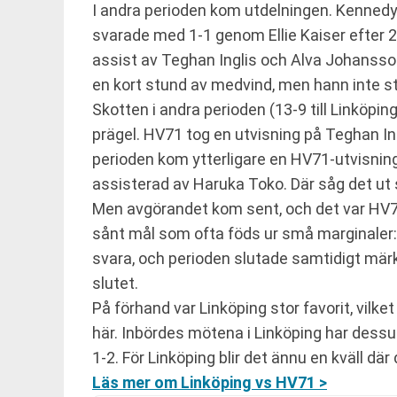
I andra perioden kom utdelningen. Kennedy
svarade med 1-1 genom Ellie Kaiser efter 
assist av Teghan Inglis och Alva Johansson
en kort stund av medvind, men hann inte st
Skotten i andra perioden (13-9 till Linköp
prägel. HV71 tog en utvisning på Teghan In
perioden kom ytterligare en HV71-utvisning
assisterad av Haruka Toko. Där såg det ut 
Men avgörandet kom sent, och det var HV71 
sånt mål som ofta föds ur små marginaler: 
svara, och perioden slutade samtidigt märkl
slutet.
På förhand var Linköping stor favorit, vilk
här. Inbördes mötena i Linköping har dess
1-2. För Linköping blir det ännu en kväll där
Läs mer om Linköping vs HV71 >