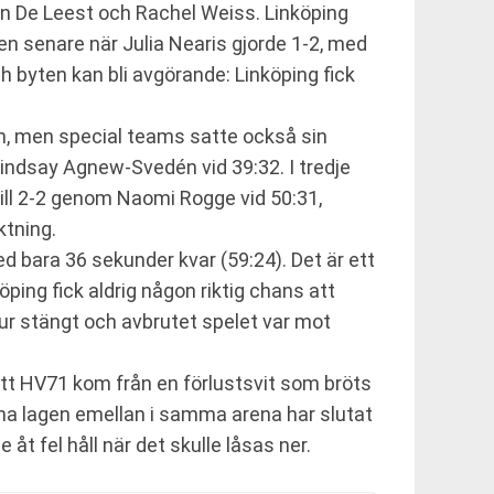
an De Leest och Rachel Weiss. Linköping
n senare när Julia Nearis gjorde 1-2, med
 byten kan bli avgörande: Linköping fick
em, men special teams satte också sin
Lindsay Agnew-Svedén vid 39:32. I tredje
till 2-2 genom Naomi Rogge vid 50:31,
ktning.
 bara 36 sekunder kvar (59:24). Det är ett
ing fick aldrig någon riktig chans att
hur stängt och avbrutet spelet var mot
 att HV71 kom från en förlustsvit som bröts
na lagen emellan i samma arena har slutat
 åt fel håll när det skulle låsas ner.