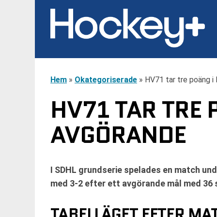
Hem
»
Okategoriserade
»
HV71 tar tre poäng i
HV71 TAR TRE 
AVGÖRANDE
I SDHL grundserie spelades en match und
med 3-2 efter ett avgörande mål med 36 
TABELLÄGET EFTER M