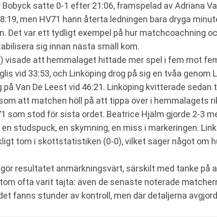
 Bobyck satte 0-1 efter 21:06, framspelad av Adriana V
28:19, men HV71 hann återta ledningen bara dryga minute
. Det var ett tydligt exempel på hur matchcoachning och
abilisera sig innan nästa smäll kom.
ing) visade att hemmalaget hittade mer spel i fem mot f
glis vid 33:53, och Linköping drog på sig en tvåa genom 
 på Van De Leest vid 46:21. Linköping kvitterade sedan 
som att matchen höll på att tippa över i hemmalagets ri
som stod för sista ordet. Beatrice Hjälm gjorde 2-3 med
en studspuck, en skymning, en miss i markeringen. Linköp
igt tom i skottstatistiken (0-0), vilket säger något om 
et gör resultatet anmärkningsvärt, särskilt med tanke på
utom ofta varit tajta: även de senaste noterade matcher
 det fanns stunder av kontroll, men där detaljerna avgjorde