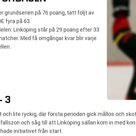
 grundserien på 76 poäng, tätt följt av
DE fyra på 63.
delen: Linköping står på 29 poäng efter 33
tcher. Med få omgångar kvar blir varje
llen.
– 3
och lite ryckig, där första perioden gick mållös och skot
anfallszon och såg till att Linköping sällan kom in med kont
ade initiativet från start.