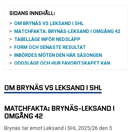
SIDANS INNEHÅLL:
OM BRYNÄS VS LEKSAND I SHL
MATCHFAKTA: BRYNÄS-LEKSAND I OMGÅNG 42
TABELLÄGE INFÖR NEDSLÄPP
FORM OCH SENASTE RESULTAT
INBÖRDES MÖTEN DEN HÄR SÄSONGEN
ODDSLÄGE OCH HUR FAVORITSKAPET KAN
TOLKAS
SÅ KAN DU FÖLJA BRYNÄS-LEKSAND
KOMMANDE MATCHER EFTER OMGÅNG 42
OM BRYNÄS VS LEKSAND I SHL
VANLIGA FRÅGOR OM BRYNÄS VS LEKSAND
TABELL
MATCHFAKTA: BRYNÄS-LEKSAND I
KOMMANDE MATCHER BRYNÄS
OMGÅNG 42
RELATERADE NYHETER
Brynäs tar emot Leksand i SHL 2025/26 den 5