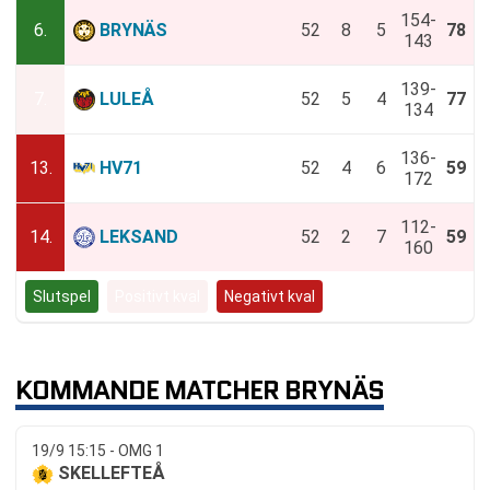
154-
6.
BRYNÄS
52
8
5
78
143
139-
7.
LULEÅ
52
5
4
77
134
136-
13.
HV71
52
4
6
59
172
112-
14.
LEKSAND
52
2
7
59
160
Slutspel
Positivt kval
Negativt kval
KOMMANDE MATCHER BRYNÄS
19/9 15:15 - OMG 1
SKELLEFTEÅ