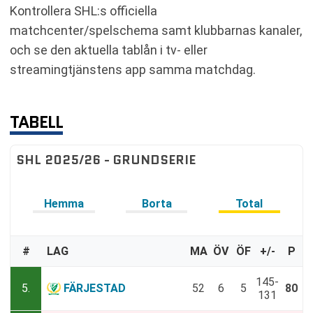
Kontrollera SHL:s officiella
matchcenter/spelschema samt klubbarnas kanaler,
och se den aktuella tablån i tv- eller
streamingtjänstens app samma matchdag.
TABELL
SHL 2025/26 - GRUNDSERIE
Hemma
Borta
Total
#
LAG
MA
ÖV
ÖF
+/-
P
145-
5.
FÄRJESTAD
52
6
5
80
131