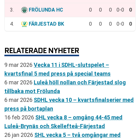
3.
FRÖLUNDA HC
0
0
0
0-0
0
4.
FÄRJESTAD BK
0
0
0
0-0
0
RELATERADE NYHETER
9 mar 2026
Vecka 11 i SDHL-slutspelet –
kvartsfinal 5 med press på special teams
6 mar 2026
Luleå höll nollan och Färjestad slog
tillbaka mot Frölunda
6 mar 2026
SDHL vecka 10 – kvartsfinalserier med
press på bortaplan
16 feb 2026
SHL vecka 8 – omgång 44-45 med
Luleå-Brynäs och Skellefteå-Färjestad
26 jan 2026
SHL vecka 5 – två omgångar med