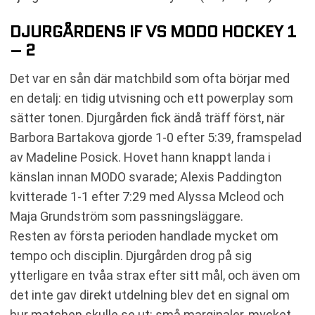
DJURGÅRDENS IF VS MODO HOCKEY 1
– 2
Det var en sån där matchbild som ofta börjar med
en detalj: en tidig utvisning och ett powerplay som
sätter tonen. Djurgården fick ändå träff först, när
Barbora Bartakova gjorde 1-0 efter 5:39, framspelad
av Madeline Posick. Hovet hann knappt landa i
känslan innan MODO svarade; Alexis Paddington
kvitterade 1-1 efter 7:29 med Alyssa Mcleod och
Maja Grundström som passningsläggare.
Resten av första perioden handlade mycket om
tempo och disciplin. Djurgården drog på sig
ytterligare en tvåa strax efter sitt mål, och även om
det inte gav direkt utdelning blev det en signal om
hur matchen skulle se ut: små marginaler, mycket