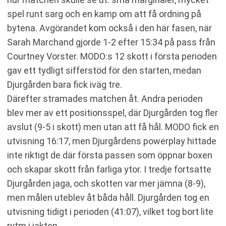
spel runt sarg och en kamp om att få ordning på
bytena. Avgörandet kom också i den här fasen, när
Sarah Marchand gjorde 1-2 efter 15:34 på pass från
Courtney Vorster. MODO:s 12 skott i första perioden
gav ett tydligt sifferstöd för den starten, medan
Djurgården bara fick iväg tre.
Därefter stramades matchen åt. Andra perioden
blev mer av ett positionsspel, där Djurgården tog fler
avslut (9-5 i skott) men utan att få hål. MODO fick en
utvisning 16:17, men Djurgårdens powerplay hittade
inte riktigt de där första passen som öppnar boxen
och skapar skott från farliga ytor. I tredje fortsatte
Djurgården jaga, och skotten var mer jämna (8-9),
men målen uteblev åt båda håll. Djurgården tog en
utvisning tidigt i perioden (41:07), vilket tog bort lite
rytm i jakten.