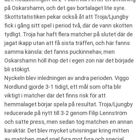
på Oskarshamn, och det gav bortalaget lite syre.
Skottstatistiken pekar också åt att Troja/Ljungby
fick i gång sitt spel i period två, där de vann skotten
tydligt. Troja har haft flera matcher på slutet där de
jagat ikapp utan att få sista träffen, och här fanns
samma känsla: det fanns puckinnehav, men
Oskarshamn höll ihop det i egen zon när det började
bli stökigt.
Nyckeln blev inledningen av andra perioden. Viggo
Nordlund gjorde 3-1 tidigt, ett mål som ofta blir
viktigt i matcher där det finns risk för att
hemmalaget börjar spela på resultat. Troja/Ljungby
reducerade på nytt till 3-2 genom Filip Lennström
och satte press, men sedan tog matchen en annan
karaktär. Det blev mycket utvisningar kring mitten
av matchen, med spel fyra mot fyra och special