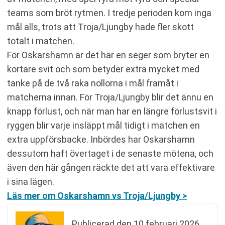
teams som bröt rytmen. I tredje perioden kom inga
mål alls, trots att Troja/Ljungby hade fler skott
totalt i matchen.
För Oskarshamn är det här en seger som bryter en
kortare svit och som betyder extra mycket med
tanke på de två raka nollorna i mål framåt i
matcherna innan. För Troja/Ljungby blir det ännu en
knapp förlust, och när man har en längre förlustsvit i
ryggen blir varje insläppt mål tidigt i matchen en
extra uppförsbacke. Inbördes har Oskarshamn
dessutom haft övertaget i de senaste mötena, och
även den här gången räckte det att vara effektivare
i sina lägen.
Läs mer om Oskarshamn vs Troja/Ljungby >
Publicerad den
10 februari 2026,