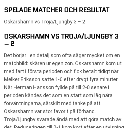
SPELADE MATCHER OCH RESULTAT
Oskarshamn vs Troja/Ljungby 3 – 2
OSKARSHAMN VS TROJA/LJUNGBY 3
– 2
Det börjar i en detalj som ofta säger mycket om en
matchbild: skären ur egen zon. Oskarshamn kom ut
med fart i första perioden och fick betalt tidigt när
Melker Eriksson satte 1-0 efter drygt fyra minuter.
När Herman Hansson fyllde på till 2-0 senare i
perioden kändes det som en start som låg nära
förväntningarna, särskilt med tanke på att
Oskarshamn var stor favorit på förhand.
Troja/Ljungby svarade ändå med att göra match av
det. Reduceringen till 2-1 kom kort efter en utvisning