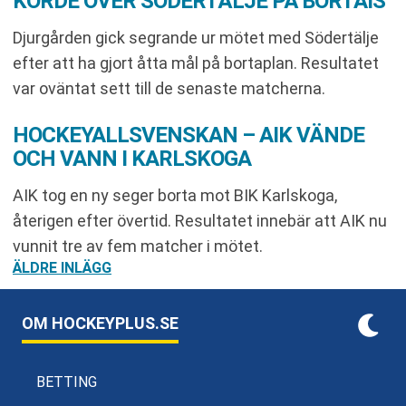
KÖRDE ÖVER SÖDERTÄLJE PÅ BORTAIS
Djurgården gick segrande ur mötet med Södertälje
efter att ha gjort åtta mål på bortaplan. Resultatet
var oväntat sett till de senaste matcherna.
HOCKEYALLSVENSKAN – AIK VÄNDE
OCH VANN I KARLSKOGA
AIK tog en ny seger borta mot BIK Karlskoga,
återigen efter övertid. Resultatet innebär att AIK nu
vunnit tre av fem matcher i mötet.
INLÄGGSNAVIGERING
ÄLDRE INLÄGG
OM HOCKEYPLUS.SE
BETTING