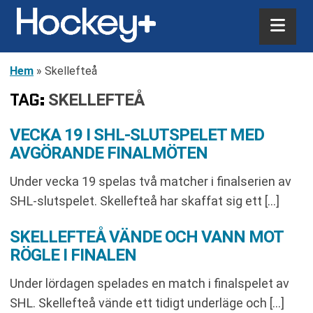
Hem
»
Skellefteå
TAG:
SKELLEFTEÅ
VECKA 19 I SHL-SLUTSPELET MED
AVGÖRANDE FINALMÖTEN
Under vecka 19 spelas två matcher i finalserien av
SHL-slutspelet. Skellefteå har skaffat sig ett […]
SKELLEFTEÅ VÄNDE OCH VANN MOT
RÖGLE I FINALEN
Under lördagen spelades en match i finalspelet av
SHL. Skellefteå vände ett tidigt underläge och […]