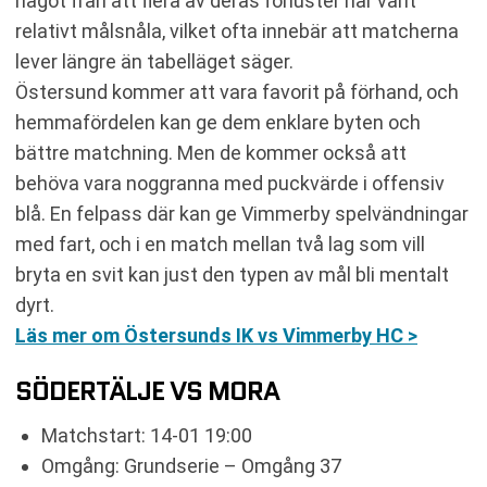
något från att flera av deras förluster har varit
relativt målsnåla, vilket ofta innebär att matcherna
lever längre än tabelläget säger.
Östersund kommer att vara favorit på förhand, och
hemmafördelen kan ge dem enklare byten och
bättre matchning. Men de kommer också att
behöva vara noggranna med puckvärde i offensiv
blå. En felpass där kan ge Vimmerby spelvändningar
med fart, och i en match mellan två lag som vill
bryta en svit kan just den typen av mål bli mentalt
dyrt.
Läs mer om Östersunds IK vs Vimmerby HC >
SÖDERTÄLJE VS MORA
Matchstart: 14-01 19:00
Omgång: Grundserie – Omgång 37