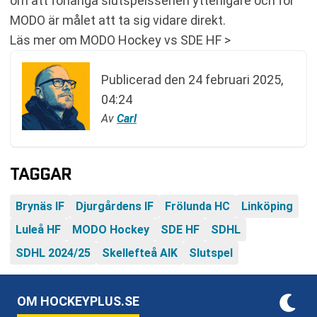
om att förlänga slutspelsserien ytterligare och för
MODO är målet att ta sig vidare direkt.
Läs mer om MODO Hockey vs SDE HF >
Publicerad den
24 februari 2025,
04:24
Av
Carl
TAGGAR
Brynäs IF
Djurgårdens IF
Frölunda HC
Linköping
Luleå HF
MODO Hockey
SDE HF
SDHL
SDHL 2024/25
Skellefteå AIK
Slutspel
OM HOCKEYPLUS.SE