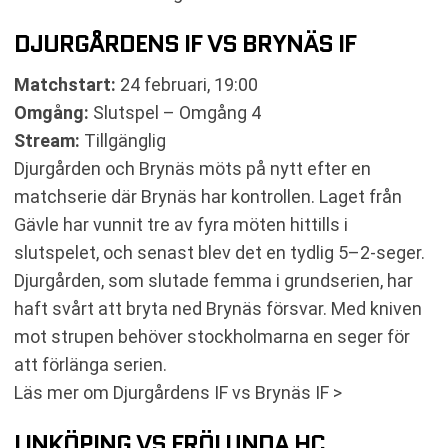
DJURGÅRDENS IF VS BRYNÄS IF
Matchstart:
24 februari, 19:00
Omgång:
Slutspel – Omgång 4
Stream:
Tillgänglig
Djurgården och Brynäs möts på nytt efter en
matchserie där Brynäs har kontrollen. Laget från
Gävle har vunnit tre av fyra möten hittills i
slutspelet, och senast blev det en tydlig 5–2-seger.
Djurgården, som slutade femma i grundserien, har
haft svårt att bryta ned Brynäs försvar. Med kniven
mot strupen behöver stockholmarna en seger för
att förlänga serien.
Läs mer om Djurgårdens IF vs Brynäs IF >
LINKÖPING VS FRÖLUNDA HC