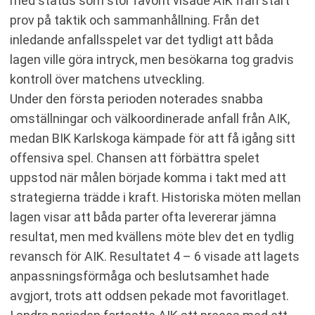
med status som stor favorit visade AIK från start
prov på taktik och sammanhållning. Från det
inledande anfallsspelet var det tydligt att båda
lagen ville göra intryck, men besökarna tog gradvis
kontroll över matchens utveckling.
Under den första perioden noterades snabba
omställningar och välkoordinerade anfall från AIK,
medan BIK Karlskoga kämpade för att få igång sitt
offensiva spel. Chansen att förbättra spelet
uppstod när målen började komma i takt med att
strategierna trädde i kraft. Historiska möten mellan
lagen visar att båda parter ofta levererar jämna
resultat, men med kvällens möte blev det en tydlig
revansch för AIK. Resultatet 4 – 6 visade att lagets
anpassningsförmåga och beslutsamhet hade
avgjort, trots att oddsen pekade mot favoritlaget.