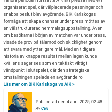
I andra perioden fortsatte AIK att pressa med ett
organiserat spel, där välplacerade passningar och
snabba beslut blev avgörande. BIK Karlskogas
förmåga att skapa chanser under press möttes av
en välstrukturerad hemmalagsuppställning. Även
om besökarna i början av matchen var under press,
visade de prov på tålamod och skicklighet genom
att svara med ytterligare mål. Med en tidigare
historia av knappa resultat mellan lagen kunde
kvällens seger ses som en taktiskt viktigt
vändpunkt i slutspelet, där den strategiska
omställningen spelade en avgörande roll.
Läs mer om BIK Karlskoga vs AIK >
Publicerad den
4 april 2025, 02:48
Av
Carl