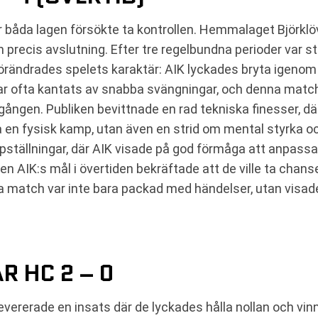
båda lagen försökte ta kontrollen. Hemmalaget Björklöv
recis avslutning. Efter tre regelbundna perioder var stä
örändrades spelets karaktär: AIK lyckades bryta igenom 
ar ofta kantats av snabba svängningar, och denna matc
ången. Publiken bevittnade en rad tekniska finesser, dä
ara en fysisk kamp, utan även en strid om mental styrka 
pställningar, där AIK visade på god förmåga att anpassa
n AIK:s mål i övertiden bekräftade att de ville ta chan
nna match var inte bara packad med händelser, utan visad
R HC 2 – 0
 levererade en insats där de lyckades hålla nollan och v