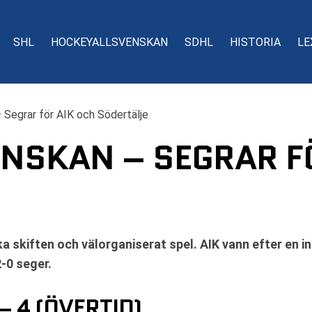
SHL
HOCKEYALLSVENSKAN
SDHL
HISTORIA
LE
Segrar för AIK och Södertälje
NSKAN – SEGRAR F
ka skiften och välorganiserat spel. AIK vann efter en i
-0 seger.
– 4 (ÖVERTID)