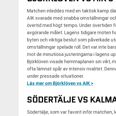
Matchen inleddes med en taktisk kamp där 
AIK svarade med snabba omställningar och p
övertid med högt tempo. Under övertiden f
avgörande målet. Lagens tidigare möten h
byten och viktiga beslut som påverkade utg
omställningar spelade roll. Det var inte b
mot de minutiösa justeringarna i lagens up
Björklöven visade hemmaplanen sin vikt, me
ofta lämnat spår av intensiv rivalitet. De
under pressade situationer.
Läs mer om Björklöven vs AIK >
SÖDERTÄLJE VS KALMA
Södertälje, som var favorit inför matchen,