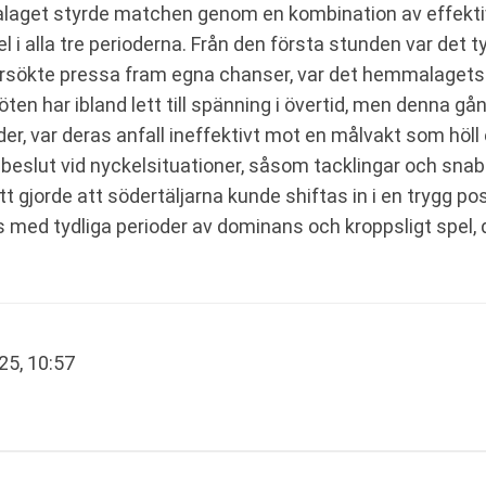
aget styrde matchen genom en kombination av effektivt 
l i alla tre perioderna. Från den första stunden var det 
rsökte pressa fram egna chanser, var det hemmalagets 
öten har ibland lett till spänning i övertid, men denna g
, var deras anfall ineffektivt mot en målvakt som höll
slut vid nyckelsituationer, såsom tacklingar och snabba 
t gjorde att södertäljarna kunde shiftas in i en trygg p
med tydliga perioder av dominans och kroppsligt spel, d
25, 10:57