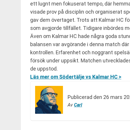
ett lugnt men fokuserat tempo, där hemmal
visade prov på disciplin och organiserat spe
gav dem övertaget. Trots att Kalmar HC fö
som avgjorde tillfället. Tidigare inbördes m
Även om Kalmar HC hade några goda stunder
balansen var avgörande i denna match där be
kontrollen. Erfarenhet och noggrant spelsät
försök under uppsikt. Matchen utvecklades 
de uppstod.
Läs mer om Södertälje vs Kalmar HC >
Publicerad den
26 mars 20
Av
Carl