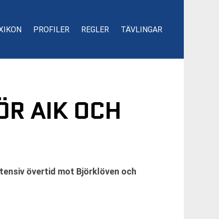
XIKON
PROFILER
REGLER
TÄVLINGAR
ÖR AIK OCH
ntensiv övertid mot Björklöven och