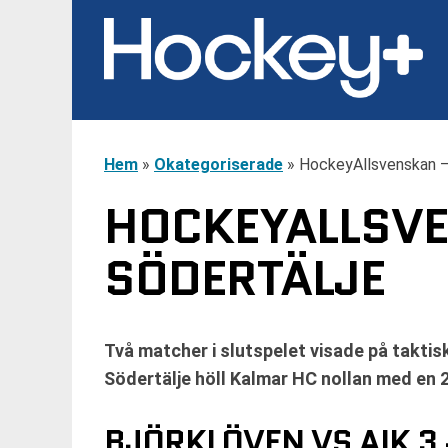
Hem
»
Okategoriserade
»
HockeyAllsvenskan – 
HOCKEYALLSVE
SÖDERTÄLJE
Två matcher i slutspelet visade på taktis
Södertälje höll Kalmar HC nollan med en 2
BJÖRKLÖVEN VS AIK 3 