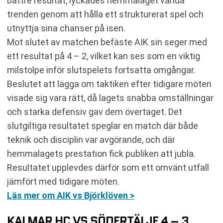
bättre resultat, lyckades hemmalaget vända
trenden genom att hålla ett strukturerat spel och
utnyttja sina chanser på isen.
Mot slutet av matchen befäste AIK sin seger med
ett resultat på 4 – 2, vilket kan ses som en viktig
milstolpe inför slutspelets fortsatta omgångar.
Beslutet att lägga om taktiken efter tidigare möten
visade sig vara rätt, då lagets snabba omställningar
och starka defensiv gav dem övertaget. Det
slutgiltiga resultatet speglar en match där både
teknik och disciplin var avgörande, och där
hemmalagets prestation fick publiken att jubla.
Resultatet upplevdes därför som ett omvänt utfall
jämfört med tidigare möten.
Läs mer om AIK vs Björklöven >
KALMAR HC VS SÖDERTÄLJE 4 – 3