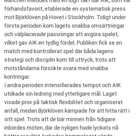
Matchen inleddes med en lugn takt där AIK, som var
förhandsfavorit, etablerade en systematisk press
mot Björklöven på Hovet i Stockholm. Tidigt under
första perioden kom lagets snabba omsättningar
och välplacerade passningar att avgöra spelet,
vilket gav AIK en tydlig fördel. Publiken fick se en
match med kontrollerat spel där båda lagens
strategi och disciplin kom till uttryck, trots att
motståndarna försökte svara med snabba
kontringar.
I andra perioden intensifierades tempot och AIK
utökade sin ledning med ytterligare mål. Laget
visade prov på taktisk flexibilitet och organiserat
anfall, medan Björklöven kämpade för att hitta rätt i
sitt spel. Trots att de bär minnen från tidigare
inbördes möten, där de nyligen hade lyckats nå