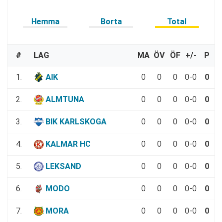
Hemma
Borta
Total
#
LAG
MA
ÖV
ÖF
+/-
P
1.
AIK
0
0
0
0-0
0
2.
ALMTUNA
0
0
0
0-0
0
3.
BIK KARLSKOGA
0
0
0
0-0
0
4.
KALMAR HC
0
0
0
0-0
0
5.
LEKSAND
0
0
0
0-0
0
6.
MODO
0
0
0
0-0
0
7.
MORA
0
0
0
0-0
0