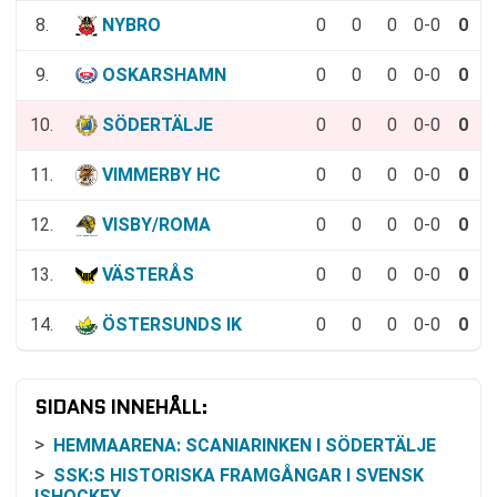
8.
NYBRO
0
0
0
0-0
0
9.
OSKARSHAMN
0
0
0
0-0
0
10.
SÖDERTÄLJE
0
0
0
0-0
0
11.
VIMMERBY HC
0
0
0
0-0
0
12.
VISBY/ROMA
0
0
0
0-0
0
13.
VÄSTERÅS
0
0
0
0-0
0
14.
ÖSTERSUNDS IK
0
0
0
0-0
0
SIDANS INNEHÅLL:
HEMMAARENA: SCANIARINKEN I SÖDERTÄLJE
SSK:S HISTORISKA FRAMGÅNGAR I SVENSK
ISHOCKEY