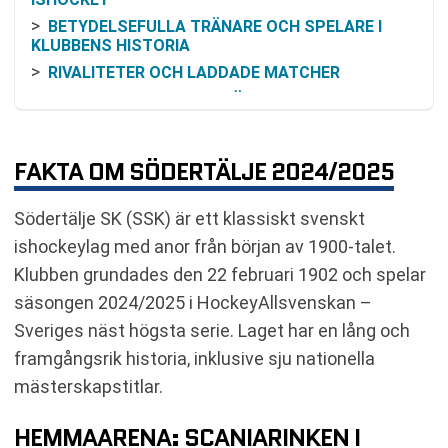
BETYDELSEFULLA TRÄNARE OCH SPELARE I
KLUBBENS HISTORIA
RIVALITETER OCH LADDADE MATCHER
BILJETTINFORMATION FÖR MATCHER
SE SSK:S MATCHER I HOCKEYALLSVENSKAN
2024/2025
FAKTA OM SÖDERTÄLJE 2024/2025
Södertälje SK (SSK) är ett klassiskt svenskt
ishockeylag med anor från början av 1900-talet.
Klubben grundades den 22 februari 1902 och spelar
säsongen 2024/2025 i HockeyAllsvenskan –
Sveriges näst högsta serie. Laget har en lång och
framgångsrik historia, inklusive sju nationella
mästerskapstitlar.
HEMMAARENA: SCANIARINKEN I