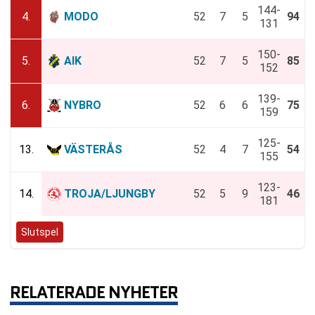
144-
4.
MODO
52
7
5
94
131
150-
5.
AIK
52
7
5
85
152
139-
6.
NYBRO
52
6
6
75
159
125-
13.
VÄSTERÅS
52
4
7
54
155
123-
14.
TROJA/LJUNGBY
52
5
9
46
181
Slutspel
RELATERADE NYHETER