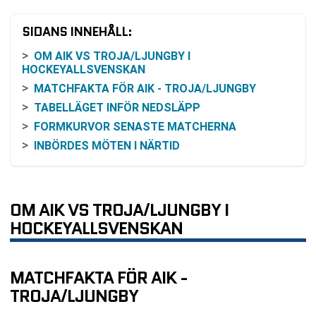
SIDANS INNEHÅLL:
OM AIK VS TROJA/LJUNGBY I
HOCKEYALLSVENSKAN
MATCHFAKTA FÖR AIK - TROJA/LJUNGBY
TABELLÄGET INFÖR NEDSLÄPP
FORMKURVOR SENASTE MATCHERNA
INBÖRDES MÖTEN I NÄRTID
ODDS OCH SANNOLIKHETSBILD
SÅ FÖLJER DU MATCHEN PÅ TV ELLER ONLINE
ARENA OCH PRAKTISK INFORMATION
OM AIK VS TROJA/LJUNGBY I
KLUBBFAKTA I KORTHET
HOCKEYALLSVENSKAN
VANLIGA FRÅGOR OM AIK VS TROJA/LJUNGBY
TABELL
MATCHFAKTA FÖR AIK -
RELATERADE NYHETER
TROJA/LJUNGBY