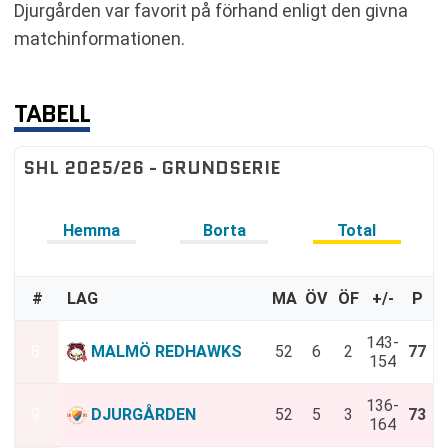
Djurgården var favorit på förhand enligt den givna
matchinformationen.
TABELL
SHL 2025/26 - GRUNDSERIE
Hemma
Borta
Total
#
LAG
MA
ÖV
ÖF
+/-
P
143-
8.
MALMÖ REDHAWKS
52
6
2
77
154
136-
9.
DJURGÅRDEN
52
5
3
73
164