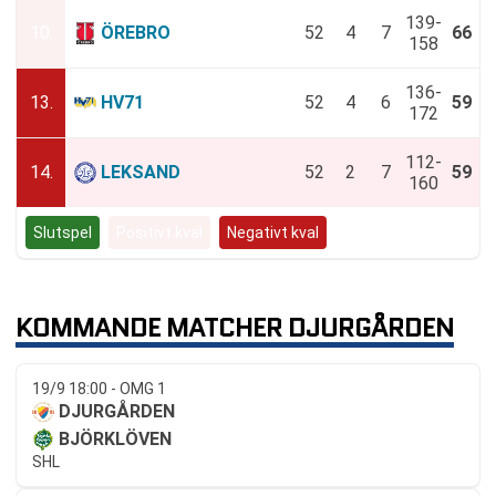
139-
10.
ÖREBRO
52
4
7
66
158
136-
13.
HV71
52
4
6
59
172
112-
14.
LEKSAND
52
2
7
59
160
Slutspel
Positivt kval
Negativt kval
KOMMANDE MATCHER DJURGÅRDEN
19/9 18:00 - OMG 1
DJURGÅRDEN
BJÖRKLÖVEN
SHL