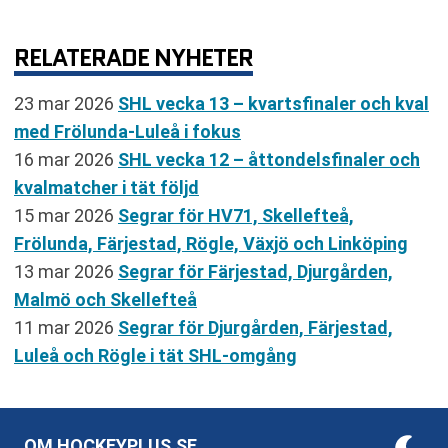
RELATERADE NYHETER
23 mar 2026
SHL vecka 13 – kvartsfinaler och kval
med Frölunda-Luleå i fokus
16 mar 2026
SHL vecka 12 – åttondelsfinaler och
kvalmatcher i tät följd
15 mar 2026
Segrar för HV71, Skellefteå,
Frölunda, Färjestad, Rögle, Växjö och Linköping
13 mar 2026
Segrar för Färjestad, Djurgården,
Malmö och Skellefteå
11 mar 2026
Segrar för Djurgården, Färjestad,
Luleå och Rögle i tät SHL-omgång
OM HOCKEYPLUS.SE