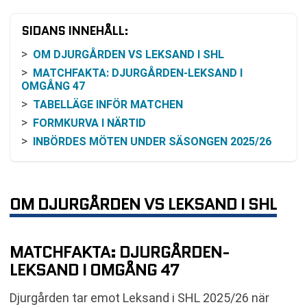
SIDANS INNEHÅLL:
OM DJURGÅRDEN VS LEKSAND I SHL
MATCHFAKTA: DJURGÅRDEN-LEKSAND I
OMGÅNG 47
TABELLÄGE INFÖR MATCHEN
FORMKURVA I NÄRTID
INBÖRDES MÖTEN UNDER SÄSONGEN 2025/26
SÅ KAN DU FÖLJA MATCHEN
ODDS OCH FAVORITSKAP: VAD DET BETYDER I
PRAKTIKEN
OM DJURGÅRDEN VS LEKSAND I SHL
KOMMANDE MATCHER EFTER OMGÅNG 47
VANLIGA FRÅGOR OM DJURGÅRDEN VS
LEKSAND
MATCHFAKTA: DJURGÅRDEN-
TABELL
LEKSAND I OMGÅNG 47
KOMMANDE MATCHER DJURGÅRDEN
Djurgården tar emot Leksand i SHL 2025/26 när
RELATERADE NYHETER