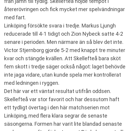
från jämn till tydlig. Skellefteå höjde tempot i
återerövringen och fick mycket mer spelvändningar
med fart.
Linköping försökte svara i tredje. Markus Ljungh
reducerade till 4-1 tidigt och Zion Nybeck satte 4-2
senare i perioden. Men närmare än så blev det inte.
Victor Stjernborg gjorde 5-2 med knappt tre minuter
kvar och stängde kvällen. Att Skellefteå bara sköt
fem skott i tredje säger också något: laget behövde
inte jaga vidare, utan kunde spela mer kontrollerat
med ledningen i ryggen.
Det här var ett väntat resultat utifrån oddsen.
Skellefteå var stor favorit och har dessutom haft
ett tydligt övertag i den här matchserien mot
Linköping, med flera klara segrar de senaste
säsongerna. Formen har varit lite blandad senaste