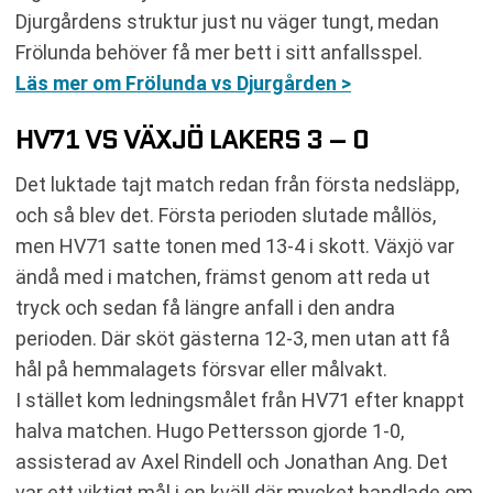
Djurgårdens struktur just nu väger tungt, medan
Frölunda behöver få mer bett i sitt anfallsspel.
Läs mer om Frölunda vs Djurgården >
HV71 VS VÄXJÖ LAKERS 3 – 0
Det luktade tajt match redan från första nedsläpp,
och så blev det. Första perioden slutade mållös,
men HV71 satte tonen med 13-4 i skott. Växjö var
ändå med i matchen, främst genom att reda ut
tryck och sedan få längre anfall i den andra
perioden. Där sköt gästerna 12-3, men utan att få
hål på hemmalagets försvar eller målvakt.
I stället kom ledningsmålet från HV71 efter knappt
halva matchen. Hugo Pettersson gjorde 1-0,
assisterad av Axel Rindell och Jonathan Ang. Det
var ett viktigt mål i en kväll där mycket handlade om