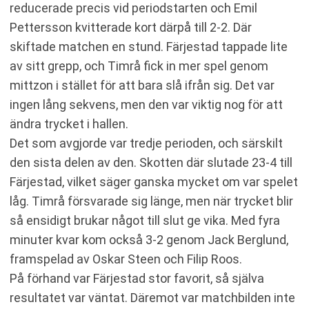
reducerade precis vid periodstarten och Emil
Pettersson kvitterade kort därpå till 2-2. Där
skiftade matchen en stund. Färjestad tappade lite
av sitt grepp, och Timrå fick in mer spel genom
mittzon i stället för att bara slå ifrån sig. Det var
ingen lång sekvens, men den var viktig nog för att
ändra trycket i hallen.
Det som avgjorde var tredje perioden, och särskilt
den sista delen av den. Skotten där slutade 23-4 till
Färjestad, vilket säger ganska mycket om var spelet
låg. Timrå försvarade sig länge, men när trycket blir
så ensidigt brukar något till slut ge vika. Med fyra
minuter kvar kom också 3-2 genom Jack Berglund,
framspelad av Oskar Steen och Filip Roos.
På förhand var Färjestad stor favorit, så själva
resultatet var väntat. Däremot var matchbilden inte