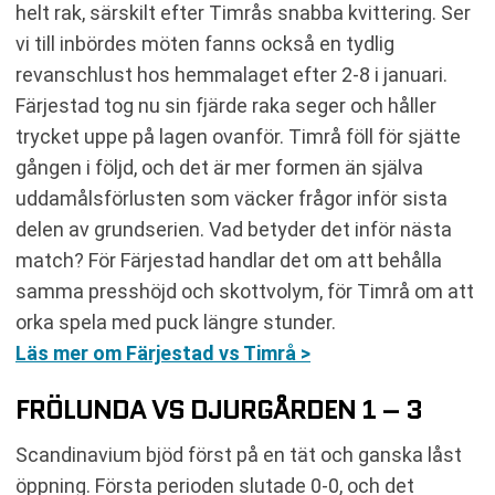
helt rak, särskilt efter Timrås snabba kvittering. Ser
vi till inbördes möten fanns också en tydlig
revanschlust hos hemmalaget efter 2-8 i januari.
Färjestad tog nu sin fjärde raka seger och håller
trycket uppe på lagen ovanför. Timrå föll för sjätte
gången i följd, och det är mer formen än själva
uddamålsförlusten som väcker frågor inför sista
delen av grundserien. Vad betyder det inför nästa
match? För Färjestad handlar det om att behålla
samma presshöjd och skottvolym, för Timrå om att
orka spela med puck längre stunder.
Läs mer om Färjestad vs Timrå >
FRÖLUNDA VS DJURGÅRDEN 1 – 3
Scandinavium bjöd först på en tät och ganska låst
öppning. Första perioden slutade 0-0, och det