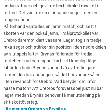
undan returer och gav inte bort särskilt mycket i
mitten. Det var inte en glänsande seger, men en
mogen sådan.
På förhand väntades en jämn match, och sett till
skotten var den också jämn. I målprotokollet var
Örebro däremot klart vassare. Laget tog sin tredje
raka seger och stärker sin position i den nedre delen
av slutspelsfältet. Brynäs förlorade för tredje
matchen i rad och tappar fart i ett känsligt läge.
Inbördes hade Brynäs vunnit två av tre tidigare
möten den här säsongen, så det här var också en
liten revansch för Örebro. Vad betyder det inför
nästa match? Att Örebros försvarsspel just nu bär
laget, medan Brynäs behöver få mer utdelning på
sitt skottövertag.
Läs mer om Örebro vs Brynäs >