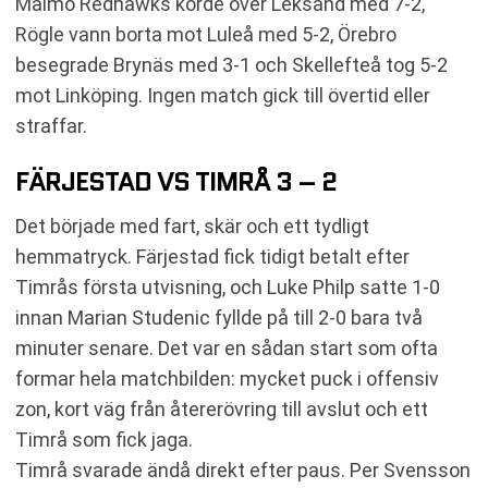
Malmö Redhawks körde över Leksand med 7-2,
Rögle vann borta mot Luleå med 5-2, Örebro
besegrade Brynäs med 3-1 och Skellefteå tog 5-2
mot Linköping. Ingen match gick till övertid eller
straffar.
FÄRJESTAD VS TIMRÅ 3 – 2
Det började med fart, skär och ett tydligt
hemmatryck. Färjestad fick tidigt betalt efter
Timrås första utvisning, och Luke Philp satte 1-0
innan Marian Studenic fyllde på till 2-0 bara två
minuter senare. Det var en sådan start som ofta
formar hela matchbilden: mycket puck i offensiv
zon, kort väg från återerövring till avslut och ett
Timrå som fick jaga.
Timrå svarade ändå direkt efter paus. Per Svensson