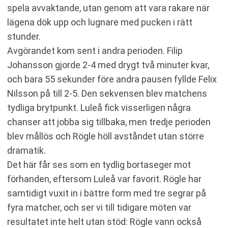
spela avvaktande, utan genom att vara rakare när
lägena dök upp och lugnare med pucken i rätt
stunder.
Avgörandet kom sent i andra perioden. Filip
Johansson gjorde 2-4 med drygt två minuter kvar,
och bara 55 sekunder före andra pausen fyllde Felix
Nilsson på till 2-5. Den sekvensen blev matchens
tydliga brytpunkt. Luleå fick visserligen några
chanser att jobba sig tillbaka, men tredje perioden
blev mållös och Rögle höll avståndet utan större
dramatik.
Det här får ses som en tydlig bortaseger mot
förhanden, eftersom Luleå var favorit. Rögle har
samtidigt vuxit in i bättre form med tre segrar på
fyra matcher, och ser vi till tidigare möten var
resultatet inte helt utan stöd: Rögle vann också