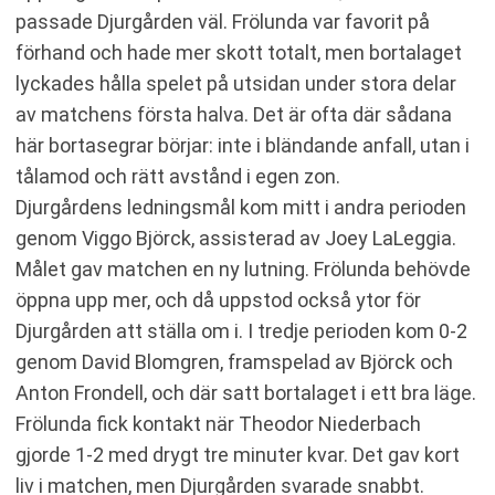
passade Djurgården väl. Frölunda var favorit på
förhand och hade mer skott totalt, men bortalaget
lyckades hålla spelet på utsidan under stora delar
av matchens första halva. Det är ofta där sådana
här bortasegrar börjar: inte i bländande anfall, utan i
tålamod och rätt avstånd i egen zon.
Djurgårdens ledningsmål kom mitt i andra perioden
genom Viggo Björck, assisterad av Joey LaLeggia.
Målet gav matchen en ny lutning. Frölunda behövde
öppna upp mer, och då uppstod också ytor för
Djurgården att ställa om i. I tredje perioden kom 0-2
genom David Blomgren, framspelad av Björck och
Anton Frondell, och där satt bortalaget i ett bra läge.
Frölunda fick kontakt när Theodor Niederbach
gjorde 1-2 med drygt tre minuter kvar. Det gav kort
liv i matchen, men Djurgården svarade snabbt.