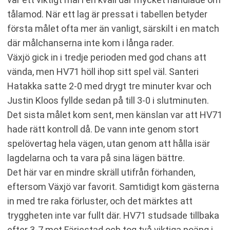
tålamod. När ett lag är pressat i tabellen betyder
första målet ofta mer än vanligt, särskilt i en match
där målchanserna inte kom i långa rader.
Växjö gick in i tredje perioden med god chans att
vända, men HV71 höll ihop sitt spel väl. Santeri
Hatakka satte 2-0 med drygt tre minuter kvar och
Justin Kloos fyllde sedan på till 3-0 i slutminuten.
Det sista målet kom sent, men känslan var att HV71
hade rätt kontroll då. De vann inte genom stort
spelövertag hela vägen, utan genom att hålla isär
lagdelarna och ta vara på sina lägen bättre.
Det här var en mindre skräll utifrån förhanden,
eftersom Växjö var favorit. Samtidigt kom gästerna
in med tre raka förluster, och det märktes att
tryggheten inte var fullt där. HV71 studsade tillbaka
efter 3-7 mot Färjestad och tog två viktiga poäng i