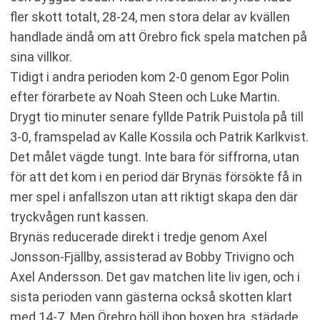
fler skott totalt, 28-24, men stora delar av kvällen
handlade ändå om att Örebro fick spela matchen på
sina villkor.
Tidigt i andra perioden kom 2-0 genom Egor Polin
efter förarbete av Noah Steen och Luke Martin.
Drygt tio minuter senare fyllde Patrik Puistola på till
3-0, framspelad av Kalle Kossila och Patrik Karlkvist.
Det målet vägde tungt. Inte bara för siffrorna, utan
för att det kom i en period där Brynäs försökte få in
mer spel i anfallszon utan att riktigt skapa den där
tryckvågen runt kassen.
Brynäs reducerade direkt i tredje genom Axel
Jonsson-Fjällby, assisterad av Bobby Trivigno och
Axel Andersson. Det gav matchen lite liv igen, och i
sista perioden vann gästerna också skotten klart
med 14-7. Men Örebro höll ihop boxen bra, städade