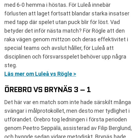
med 6-0 hemma i höstas. För Luleå innebär
förlusten att laget fortsatt blandar starka insatser
med tapp där spelet utan puck blir för löst. Vad
betyder det inför nästa match? För Rögle att den
raka vägen genom mittzon och deras effektivitet i
special teams och avslut håller, för Luleå att
disciplinen och försvarsspelet behöver upp några
steg.
Läs mer om Luleå vs Rögle >
ÖREBRO VS BRYNÄS 3 – 1
Det här var en match som inte hade särskilt många
svängar i målprotokollet, men desto mer tydlighet i
utförandet. Örebro tog ledningen i första perioden
genom Peetro Seppälä, assisterad av Filip Berglund,
och byggde sedan vidare metodiskt. Brynäs hade