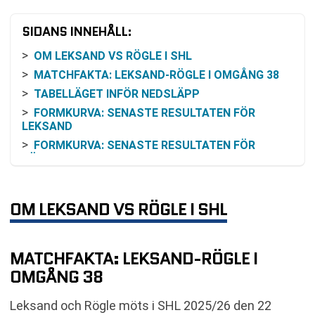
SIDANS INNEHÅLL:
OM LEKSAND VS RÖGLE I SHL
MATCHFAKTA: LEKSAND-RÖGLE I OMGÅNG 38
TABELLÄGET INFÖR NEDSLÄPP
FORMKURVA: SENASTE RESULTATEN FÖR
LEKSAND
FORMKURVA: SENASTE RESULTATEN FÖR
RÖGLE
INBÖRDES MÖTEN: RESULTATEN SENASTE
SÄSONGERNA
OM LEKSAND VS RÖGLE I SHL
ODDS OCH VINSTCHANS: SÅ KAN
FÖRHANDSLÄGET TOLKAS
SÅ FÖLJER DU MATCHEN PÅ TV OCH ONLINE
MATCHFAKTA: LEKSAND-RÖGLE I
KOMMANDE MATCHER EFTER OMGÅNG 38
OMGÅNG 38
VANLIGA FRÅGOR OM LEKSAND VS RÖGLE
TABELL
Leksand och Rögle möts i SHL 2025/26 den 22