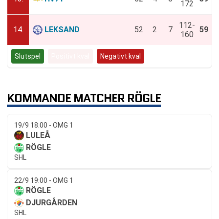
172
112-
14.
LEKSAND
52
2
7
59
160
Slutspel
Positivt kval
Negativt kval
KOMMANDE MATCHER RÖGLE
19/9 18:00 - OMG 1
LULEÅ
RÖGLE
SHL
22/9 19:00 - OMG 1
RÖGLE
DJURGÅRDEN
SHL