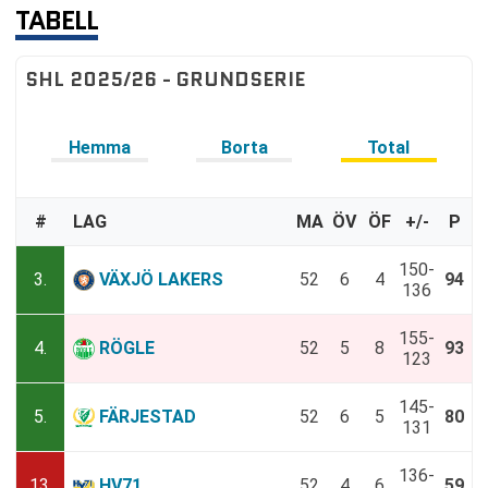
TABELL
SHL 2025/26 - GRUNDSERIE
Hemma
Borta
Total
#
LAG
MA
ÖV
ÖF
+/-
P
150-
3.
VÄXJÖ LAKERS
52
6
4
94
136
155-
4.
RÖGLE
52
5
8
93
123
145-
5.
FÄRJESTAD
52
6
5
80
131
136-
13.
HV71
52
4
6
59