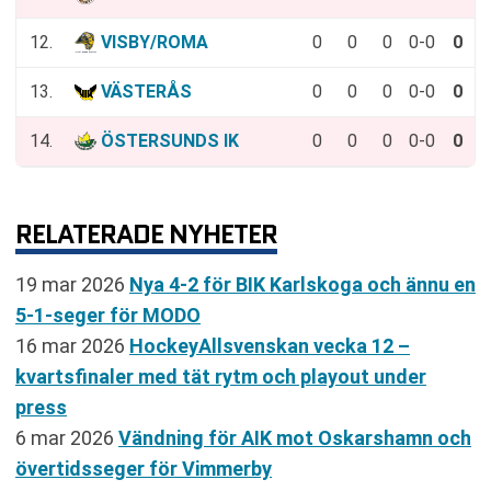
12.
VISBY/ROMA
0
0
0
0-0
0
13.
VÄSTERÅS
0
0
0
0-0
0
14.
ÖSTERSUNDS IK
0
0
0
0-0
0
RELATERADE NYHETER
19 mar 2026
Nya 4-2 för BIK Karlskoga och ännu en
5-1-seger för MODO
16 mar 2026
HockeyAllsvenskan vecka 12 –
kvartsfinaler med tät rytm och playout under
press
6 mar 2026
Vändning för AIK mot Oskarshamn och
övertidsseger för Vimmerby