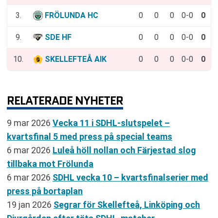
3.
FRÖLUNDA HC
0
0
0
0-0
0
9.
SDE HF
0
0
0
0-0
0
10.
SKELLEFTEÅ AIK
0
0
0
0-0
0
RELATERADE NYHETER
9 mar 2026
Vecka 11 i SDHL-slutspelet –
kvartsfinal 5 med press på special teams
6 mar 2026
Luleå höll nollan och Färjestad slog
tillbaka mot Frölunda
6 mar 2026
SDHL vecka 10 – kvartsfinalserier med
press på bortaplan
19 jan 2026
Segrar för Skellefteå, Linköping och