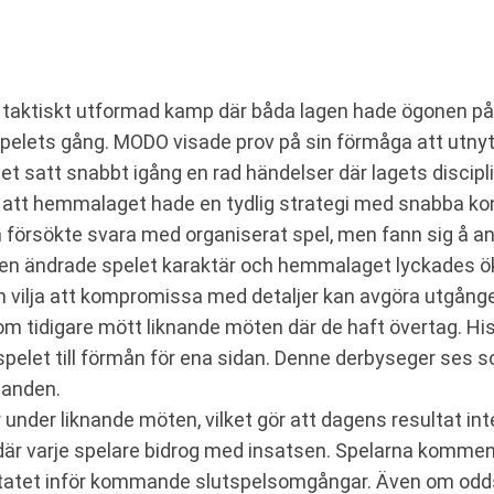
n taktiskt utformad kamp där båda lagen hade ögonen på 
i spelets gång. MODO visade prov på sin förmåga att utn
t satt snabbt igång en rad händelser där lagets disciplin
t hemmalaget hade en tydlig strategi med snabba kontri
h försökte svara med organiserat spel, men fann sig å
oden ändrade spelet karaktär och hemmalaget lyckades ö
ch vilja att kompromissa med detaljer kan avgöra utgång
som tidigare mött liknande möten där de haft övertag. H
spelet till förmån för ena sidan. Denne derbyseger ses 
landen.
r under liknande möten, vilket gör att dagens resultat i
där varje spelare bidrog med insatsen. Spelarna kommen
ltatet inför kommande slutspelsomgångar. Även om odd