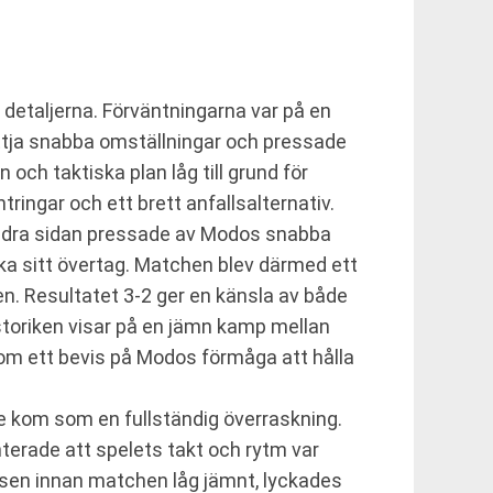
detaljerna. Förväntningarna var på en
yttja snabba omställningar och pressade
 och taktiska plan låg till grund för
ngar och ett brett anfallsalternativ.
 andra sidan pressade av Modos snabba
ka sitt övertag. Matchen blev därmed ett
en. Resultatet 3-2 ger en känsla av både
istoriken visar på en jämn kamp mellan
som ett bevis på Modos förmåga att hålla
nte kom som en fullständig överraskning.
terade att spelets takt och rytm var
sen innan matchen låg jämnt, lyckades