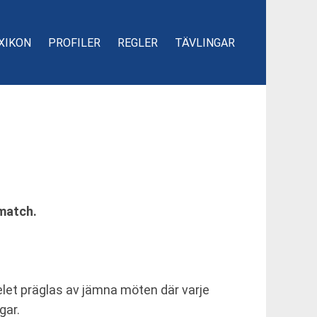
XIKON
PROFILER
REGLER
TÄVLINGAR
 match.
elet präglas av jämna möten där varje
gar.