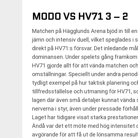
MODO VS HV71 3 – 2
Matchen på Hägglunds Arena bjöd in till e
jämn och intensiv duell, vilket speglades 
direkt på HV71:s försvar. Det inledande måle
dominansen. Under spelets gång framkom at
HV71 gjorde allt för att vända matchen oc
omställningar. Speciellt under andra peri
tydligt exempel på hur taktisk planering o
tillfredsställelse och utmaning för HV71, 
lagen där även små detaljer kunnat vända 
nerverna i styr, även under pressade förhål
Laget har tidigare visat starka prestatione
Ändå var det ett möte med hög intensitet 
avgörande för att få ut de lönsamma resu