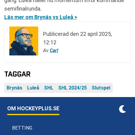
gång. Luleå håller nu momentum inför kommande
semifinalrunda.
Läs mer om Brynäs vs Luleå >
Publicerad den
22 april 2025,
12:12
Av
Carl
TAGGAR
Brynäs
Luleå
SHL
SHL 2024/25
Slutspel
OM HOCKEYPLUS.SE
BETTING