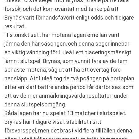
Luleås första seger mot Brynäs i Gävle på tre raka
försök, och det kom oväntat med tanke på att
Brynäs varit förhandsfavorit enligt odds och tidigare
resultat.
Historiskt sett har mötena lagen emellan varit
jämna den här säsongen, och denna seger innebar
en viktig vändning för Luleå i ett placeringsmässigt
jämnt slutspel. Brynäs, som vunnit fyra av de fem
senaste mötena, såg ut att ha ett övertag före
nedsläpp. Att Luleå tog de två poängen på bortaplan
efter en klart bättre andra period får därför ses som
ett av de mer anmärkningsvärda resultaten under
denna slutspelsomgång.
Båda lagen har nu spelat 13 matcher i slutspelet.
Brynäs har tidigare visat stabilitet i sitt
försvarsspel, men det brast vid flera tillfällen denna