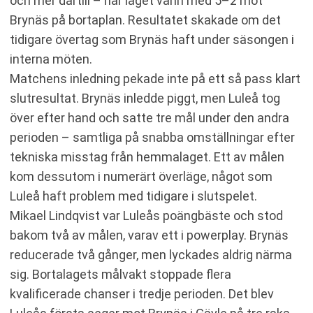
och mer därtill – när laget vann med 5–2 mot
Brynäs på bortaplan. Resultatet skakade om det
tidigare övertag som Brynäs haft under säsongen i
interna möten.
Matchens inledning pekade inte på ett så pass klart
slutresultat. Brynäs inledde piggt, men Luleå tog
över efter hand och satte tre mål under den andra
perioden – samtliga på snabba omställningar efter
tekniska misstag från hemmalaget. Ett av målen
kom dessutom i numerärt överläge, något som
Luleå haft problem med tidigare i slutspelet.
Mikael Lindqvist var Luleås poängbäste och stod
bakom två av målen, varav ett i powerplay. Brynäs
reducerade två gånger, men lyckades aldrig närma
sig. Bortalagets målvakt stoppade flera
kvalificerade chanser i tredje perioden. Det blev