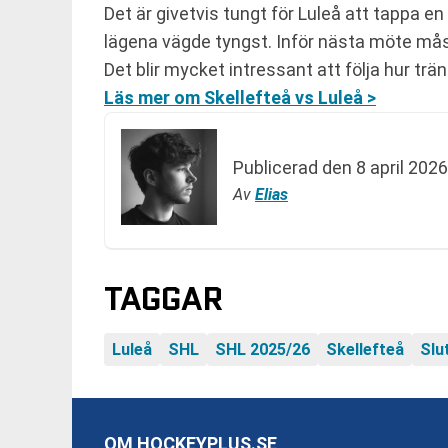
Det är givetvis tungt för Luleå att tappa
lägena vägde tyngst. Inför nästa möte måst
Det blir mycket intressant att följa hur trän
Läs mer om Skellefteå vs Luleå >
Publicerad den
8 april 2026
Av
Elias
TAGGAR
Luleå
SHL
SHL 2025/26
Skellefteå
Slu
OM HOCKEYPLUS.SE