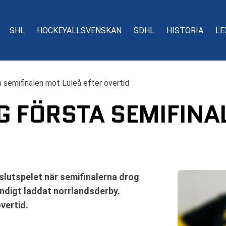
SHL
HOCKEYALLSVENSKAN
SDHL
HISTORIA
LE
a semifinalen mot Luleå efter övertid
G FÖRSTA SEMIFINA
slutspelet när semifinalerna drog
ändigt laddat norrlandsderby.
vertid.