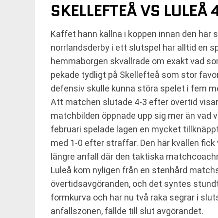
SKELLEFTEÅ VS LULEÅ 4
Kaffet hann kallna i koppen innan den här s
norrlandsderby i ett slutspel har alltid en sp
hemmaborgen skvallrade om exakt vad som 
pekade tydligt på Skellefteå som stor favo
defensiv skulle kunna störa spelet i fem m
Att matchen slutade 4-3 efter övertid visa
matchbilden öppnade upp sig mer än vad vi 
februari spelade lagen en mycket tillknäppt 
med 1-0 efter straffar. Den här kvällen fick
längre anfall där den taktiska matchcoachn
Luleå kom nyligen från en stenhård matchs
övertidsavgöranden, och det syntes stundtal
formkurva och har nu två raka segrar i sluts
anfallszonen, fällde till slut avgörandet.