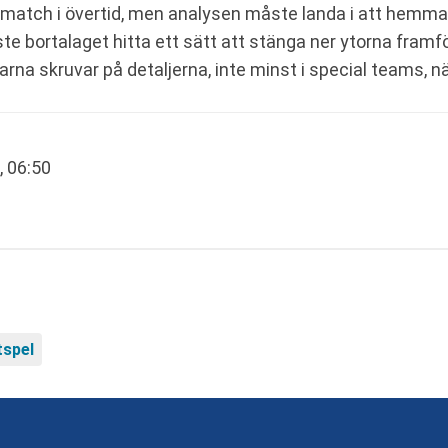
 en match i övertid, men analysen måste landa i att he
e bortalaget hitta ett sätt att stänga ner ytorna framfö
arna skruvar på detaljerna, inte minst i special teams, när
, 06:50
tspel