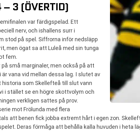
 – 3 (ÖVERTID)
emifinalen var färdigspelad. Ett
eciell nerv, och ishallens surr i
stod på spel. Siffrorna inför nedsläpp
rit, men ögat sa att Luleå med sin tunga
ot fem.
r på små marginaler, men också på att
är vana vid mellan dessa lag. I slutet av
historia som Skellefteå till slut vann
 vi i stället se en högre skottvolym och
ingen verkligen sattes på prov.
erie mot Frölunda med flera
s att benen fick jobba extremt hårt i egen zon. Skellefte
pelet. Deras förmåga att behålla kalla huvuden i heta läge