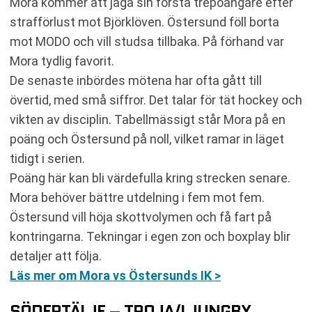
Mora kommer att jaga sin första trepoängare efter
strafförlust mot Björklöven. Östersund föll borta
mot MODO och vill studsa tillbaka. På förhand var
Mora tydlig favorit.
De senaste inbördes mötena har ofta gått till
övertid, med små siffror. Det talar för tät hockey och
vikten av disciplin. Tabellmässigt står Mora på en
poäng och Östersund på noll, vilket ramar in läget
tidigt i serien.
Poäng här kan bli värdefulla kring strecken senare.
Mora behöver bättre utdelning i fem mot fem.
Östersund vill höja skottvolymen och få fart på
kontringarna. Tekningar i egen zon och boxplay blir
detaljer att följa.
Läs mer om Mora vs Östersunds IK >
SÖDERTÄLJE – TROJA/LJUNGBY