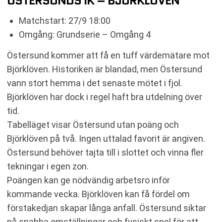
ÖSTERSUNDS IK – BJÖRKLÖVEN
Matchstart: 27/9 18:00
Omgång: Grundserie – Omgång 4
Östersund kommer att få en tuff värdemätare mot
Björklöven. Historiken är blandad, men Östersund
vann stort hemma i det senaste mötet i fjol.
Björklöven har dock i regel haft bra utdelning över
tid.
Tabelläget visar Östersund utan poäng och
Björklöven på två. Ingen uttalad favorit är angiven.
Östersund behöver tajta till i slottet och vinna fler
tekningar i egen zon.
Poängen kan ge nödvändig arbetsro inför
kommande vecka. Björklöven kan få fördel om
förstakedjan skapar långa anfall. Östersund siktar
på snabba omställningar och fysiskt spel för att