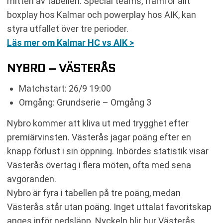
mitten av tabellen. Special teams, framför allt
boxplay hos Kalmar och powerplay hos AIK, kan
styra utfallet över tre perioder.
Läs mer om Kalmar HC vs AIK >
NYBRO – VÄSTERÅS
Matchstart: 26/9 19:00
Omgång: Grundserie – Omgång 3
Nybro kommer att kliva ut med trygghet efter
premiärvinsten. Västerås jagar poäng efter en
knapp förlust i sin öppning. Inbördes statistik visar
Västerås övertag i flera möten, ofta med sena
avgöranden.
Nybro är fyra i tabellen på tre poäng, medan
Västerås står utan poäng. Inget uttalat favoritskap
anges inför nedsläpp. Nyckeln blir hur Västerås