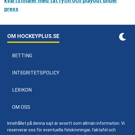
kvartsfinaler med tät rytm och playout under
press
OM HOCKEYPLUS.SE
BETTING
INTEGRITETSPOLICY
LEXIKON
OM OSS
Innehållet på denna sajt är avsett som allmän information. Vi
reserverar oss för eventuella felskrivningar, faktafel och