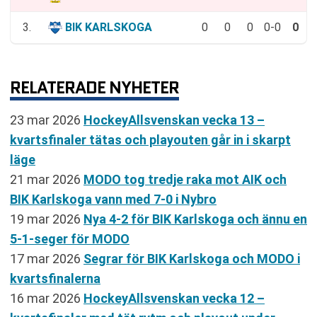
3.
BIK KARLSKOGA
0
0
0
0-0
0
RELATERADE NYHETER
23 mar 2026
HockeyAllsvenskan vecka 13 –
kvartsfinaler tätas och playouten går in i skarpt
läge
21 mar 2026
MODO tog tredje raka mot AIK och
BIK Karlskoga vann med 7-0 i Nybro
19 mar 2026
Nya 4-2 för BIK Karlskoga och ännu en
5-1-seger för MODO
17 mar 2026
Segrar för BIK Karlskoga och MODO i
kvartsfinalerna
16 mar 2026
HockeyAllsvenskan vecka 12 –