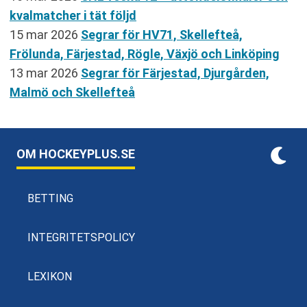
kvalmatcher i tät följd
15 mar 2026
Segrar för HV71, Skellefteå,
Frölunda, Färjestad, Rögle, Växjö och Linköping
13 mar 2026
Segrar för Färjestad, Djurgården,
Malmö och Skellefteå
OM HOCKEYPLUS.SE
BETTING
INTEGRITETSPOLICY
LEXIKON