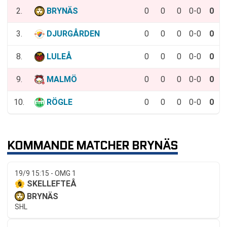
2.
BRYNÄS
0
0
0
0-0
0
3.
DJURGÅRDEN
0
0
0
0-0
0
8.
LULEÅ
0
0
0
0-0
0
9.
MALMÖ
0
0
0
0-0
0
10.
RÖGLE
0
0
0
0-0
0
KOMMANDE MATCHER BRYNÄS
19/9 15:15 - OMG 1
SKELLEFTEÅ
BRYNÄS
SHL