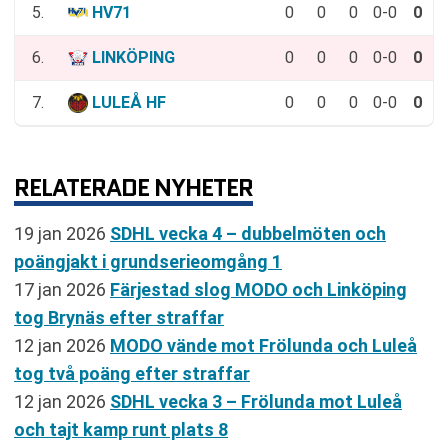
5.
HV71
0
0
0
0-0
0
6.
LINKÖPING
0
0
0
0-0
0
7.
LULEÅ HF
0
0
0
0-0
0
RELATERADE NYHETER
19 jan 2026
SDHL vecka 4 – dubbelmöten och
poängjakt i grundserieomgång 1
17 jan 2026
Färjestad slog MODO och Linköping
tog Brynäs efter straffar
12 jan 2026
MODO vände mot Frölunda och Luleå
tog två poäng efter straffar
12 jan 2026
SDHL vecka 3 – Frölunda mot Luleå
och tajt kamp runt plats 8