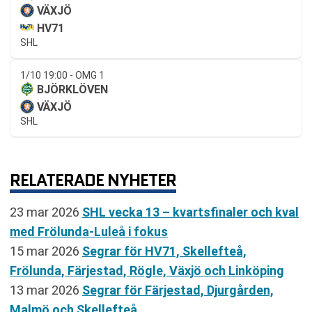
VÄXJÖ
HV71
SHL
1/10 19:00 - OMG 1
BJÖRKLÖVEN
VÄXJÖ
SHL
RELATERADE NYHETER
23 mar 2026
SHL vecka 13 – kvartsfinaler och kval
med Frölunda-Luleå i fokus
15 mar 2026
Segrar för HV71, Skellefteå,
Frölunda, Färjestad, Rögle, Växjö och Linköping
13 mar 2026
Segrar för Färjestad, Djurgården,
Malmö och Skellefteå