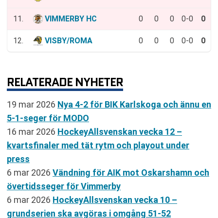
11.
VIMMERBY HC
0
0
0
0-0
0
12.
VISBY/ROMA
0
0
0
0-0
0
RELATERADE NYHETER
19 mar 2026
Nya 4-2 för BIK Karlskoga och ännu en
5-1-seger för MODO
16 mar 2026
HockeyAllsvenskan vecka 12 –
kvartsfinaler med tät rytm och playout under
press
6 mar 2026
Vändning för AIK mot Oskarshamn och
övertidsseger för Vimmerby
6 mar 2026
HockeyAllsvenskan vecka 10 –
grundserien ska avgöras i omgång 51-52