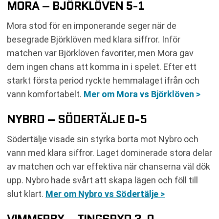
MORA – BJÖRKLÖVEN 5-1
Mora stod för en imponerande seger när de
besegrade Björklöven med klara siffror. Inför
matchen var Björklöven favoriter, men Mora gav
dem ingen chans att komma in i spelet. Efter ett
starkt första period ryckte hemmalaget ifrån och
vann komfortabelt.
Mer om Mora vs Björklöven >
NYBRO – SÖDERTÄLJE 0-5
Södertälje visade sin styrka borta mot Nybro och
vann med klara siffror. Laget dominerade stora delar
av matchen och var effektiva när chanserna väl dök
upp. Nybro hade svårt att skapa lägen och föll till
slut klart.
Mer om Nybro vs Södertälje >
VIMMERBY – TINGSRYD 3-0