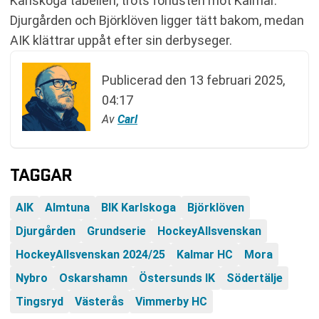
Karlskoga tabellen, trots förlusten mot Kalmar.
Djurgården och Björklöven ligger tätt bakom, medan
AIK klättrar uppåt efter sin derbyseger.
Publicerad den
13 februari 2025,
04:17
Av
Carl
TAGGAR
AIK
Almtuna
BIK Karlskoga
Björklöven
Djurgården
Grundserie
HockeyAllsvenskan
HockeyAllsvenskan 2024/25
Kalmar HC
Mora
Nybro
Oskarshamn
Östersunds IK
Södertälje
Tingsryd
Västerås
Vimmerby HC