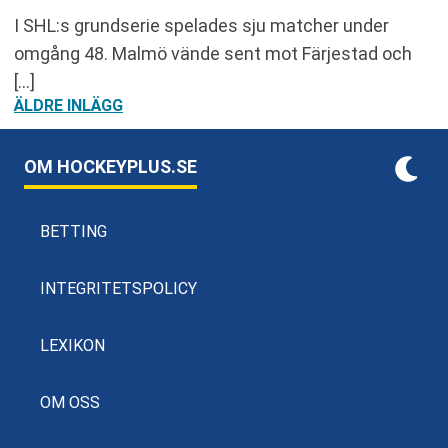
I SHL:s grundserie spelades sju matcher under
omgång 48. Malmö vände sent mot Färjestad och
[…]
INLÄGGSNAVIGERING
ÄLDRE INLÄGG
OM HOCKEYPLUS.SE
BETTING
INTEGRITETSPOLICY
LEXIKON
OM OSS