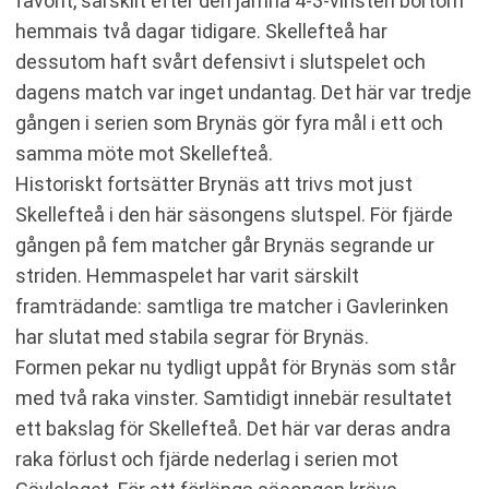
favorit, särskilt efter den jämna 4-3-vinsten bortom
hemmais två dagar tidigare. Skellefteå har
dessutom haft svårt defensivt i slutspelet och
dagens match var inget undantag. Det här var tredje
gången i serien som Brynäs gör fyra mål i ett och
samma möte mot Skellefteå.
Historiskt fortsätter Brynäs att trivs mot just
Skellefteå i den här säsongens slutspel. För fjärde
gången på fem matcher går Brynäs segrande ur
striden. Hemmaspelet har varit särskilt
framträdande: samtliga tre matcher i Gavlerinken
har slutat med stabila segrar för Brynäs.
Formen pekar nu tydligt uppåt för Brynäs som står
med två raka vinster. Samtidigt innebär resultatet
ett bakslag för Skellefteå. Det här var deras andra
raka förlust och fjärde nederlag i serien mot