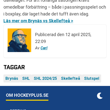
Gävlelaget. För att förlänga säsongen krävs
omedelbar förbättring – både i passningsspelet och
i boxplay, där laget hade det tufft även idag.
Läs mer om Brynäs vs Skellefteå >
Publicerad den
12 april 2025,
22:09
Av
Carl
TAGGAR
Brynäs
SHL
SHL 2024/25
Skellefteå
Slutspel
OM HOCKEYPLUS.SE