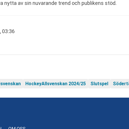
a nytta av sin nuvarande trend och publikens stöd.
, 03:36
lsvenskan
HockeyAllsvenskan 2024/25
Slutspel
Södertä
N
OM OSS