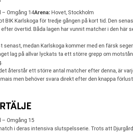
l – Omgång 14
Arena:
Hovet, Stockholm
 mot BIK Karlskoga för tredje gången på kort tid. Den s
 efter övertid. Båda lagen har vunnit matcher i den här 
ust senast, medan Karlskoga kommer med en färsk seger.
 inget lag på allvar lyckats ta ett större grepp om mot
g.
det återstår ett större antal matcher efter denna, är va
emmais men behöver svara direkt efter den knappa förlus
RTÄLJE
l – Omgång 15
atch i deras intensiva slutspelsserie. Trots att Djurgår