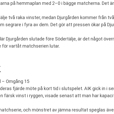
garna på hemmaplan med 2–0 i bägge matcherna. Det är ty
e två raka vinster, medan Djurgården kommer från två ra
 segrare i fyra av dem. Det gör att pressen ökar på Dju
 där Djurgården slutade före Södertälje, är det något öv
för vartåt matchserien lutar.
K
l – Omgång 15
deras fjärde möte på kort tid i slutspelet. AIK gick in i s
n färsk vinst i ryggen, visade senast att man har kapa
atchserie, och mönstret av jämna resultat speglas även