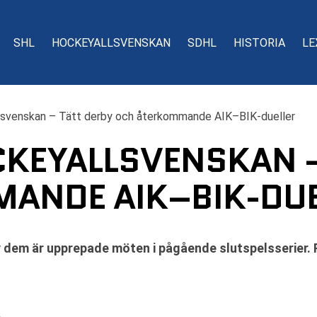
SHL
HOCKEYALLSVENSKAN
SDHL
HISTORIA
LE
lsvenskan – Tätt derby och återkommande AIK–BIK-dueller
CKEYALLSVENSKAN 
ANDE AIK–BIK-DUE
 dem är upprepade möten i pågående slutspelsserier. Ri
A