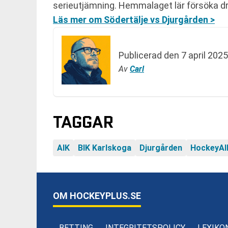
serieutjämning. Hemmalaget lär försöka dr
Läs mer om Södertälje vs Djurgården >
Publicerad den
7 april 2025
Av
Carl
TAGGAR
AIK
BIK Karlskoga
Djurgården
HockeyAl
OM HOCKEYPLUS.SE
BETTING
INTEGRITETSPOLICY
LEXIKO