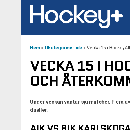
Hem
»
Okategoriserade
»
Vecka 15 i HockeyAl
VECKA 15 I HO
OCH ÅTERKOMM
Under veckan väntar sju matcher. Flera av
dueller.
AIK VS BIK KARLSKOG