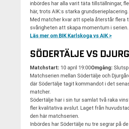
inbördes har alla varit täta tillställningar,
här, trots AIK:s starka grundserieplacering.
Med matcher kvar att spela återstår flera t
svårigheten att skapa momentum i serien.
Läs mer om BIK Karlskoga vs AIK >
SÖDERTÄLJE VS DJUR
Matchstart:
10 april 19:00
Omgång:
Slutsp
Matchserien mellan Södertälje och Djurgårde
där Södertälje tagit kommandot i det senas
matcher.
Södertälje har i sin tur samlat två raka vi
fler kvalitativa avslut. Laget från huvuds
den här matchserien.
Inbördes har Södertälje nu tre segrar på de