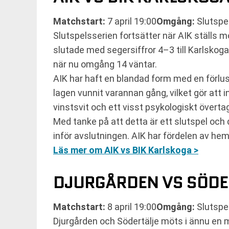
Matchstart:
7 april 19:00
Omgång:
Slutspe
Slutspelsserien fortsätter när AIK ställs
slutade med segersiffror 4–3 till Karlskoga
när nu omgång 14 väntar.
AIK har haft en blandad form med en förl
lagen vunnit varannan gång, vilket gör att
vinstsvit och ett visst psykologiskt överta
Med tanke på att detta är ett slutspel och 
inför avslutningen. AIK har fördelen av h
Läs mer om AIK vs BIK Karlskoga >
DJURGÅRDEN VS SÖDE
Matchstart:
8 april 19:00
Omgång:
Slutspe
Djurgården och Södertälje möts i ännu en m