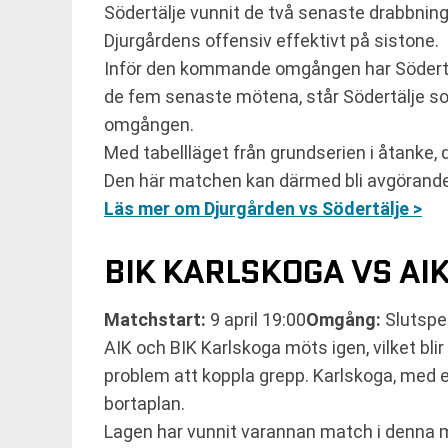
Södertälje vunnit de två senaste drabbnin
Djurgårdens offensiv effektivt på sistone.
Inför den kommande omgången har Södertälj
de fem senaste mötena, står Södertälje som
omgången.
Med tabellläget från grundserien i åtanke,
Den här matchen kan därmed bli avgörande 
Läs mer om Djurgården vs Södertälje >
BIK KARLSKOGA VS AI
Matchstart:
9 april 19:00
Omgång:
Slutspe
AIK och BIK Karlskoga möts igen, vilket blir 
problem att koppla grepp. Karlskoga, med e
bortaplan.
Lagen har vunnit varannan match i denna m