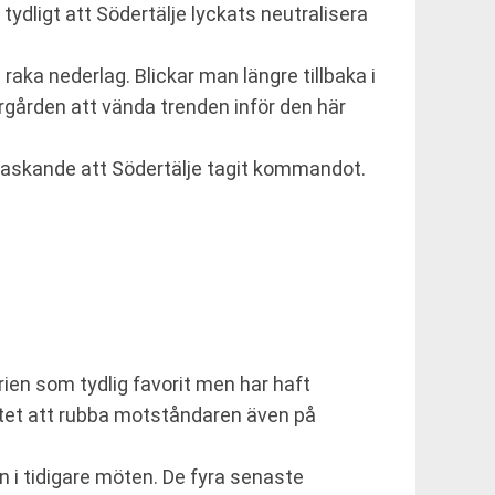
dligt att Södertälje lyckats neutralisera
ka nederlag. Blickar man längre tillbaka i
rgården att vända trenden inför den här
erraskande att Södertälje tagit kommandot.
erien som tydlig favorit men har haft
citet att rubba motståndaren även på
 i tidigare möten. De fyra senaste