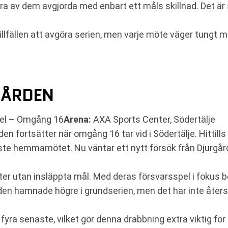
 flera av dem avgjorda med enbart ett måls skillnad. Det ä
illfällen att avgöra serien, men varje möte väger tungt me
GÅRDEN
el – Omgång 16
Arena:
AXA Sports Center, Södertälje
n fortsätter när omgång 16 tar vid i Södertälje. Hittill
te hemmamötet. Nu väntar ett nytt försök från Djurgårde
nster utan insläppta mål. Med deras försvarsspel i fokus 
taden hamnade högre i grundserien, men det har inte åter
 fyra senaste, vilket gör denna drabbning extra viktig fö