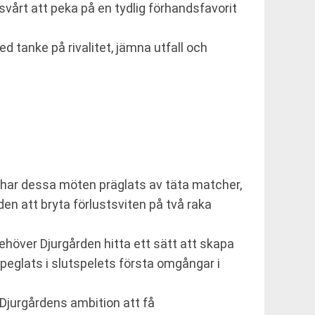
r svårt att peka på en tydlig förhandsfavorit
d tanke på rivalitet, jämna utfall och
s har dessa möten präglats av täta matcher,
n att bryta förlustsviten på två raka
behöver Djurgården hitta ett sätt att skapa
speglats i slutspelets första omgångar i
r Djurgårdens ambition att få