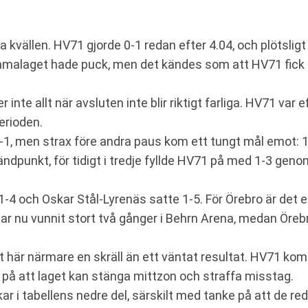
 kvällen. HV71 gjorde 0-1 redan efter 4.04, och plötslig
mmalaget hade puck, men det kändes som att HV71 fick ma
 inte allt när avsluten inte blir riktigt farliga. HV71 var 
erioden.
 1-1, men strax före andra paus kom ett tungt mål emot:
ndpunkt, för tidigt i tredje fyllde HV71 på med 1-3 geno
e 1-4 och Oskar Stål-Lyrenäs satte 1-5. För Örebro är de
r nu vunnit stort två gånger i Behrn Arena, medan Örebro
det här närmare en skräll än ett väntat resultat. HV71 k
 på att laget kan stänga mittzon och straffa misstag.
ar i tabellens nedre del, särskilt med tanke på att de red