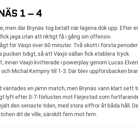
ÄS 1 – 4
 men där Brynäs tog betalt när lägena dök upp. Efter e
ck jaga utan att riktigt få i gång sin offensiv.
lågt för Växjö över 60 minuter. Två skott i första perio
pucken tidigt, så att Växjö sällan fick etablera tryck.
0-1, innan Växjö kvitterade i powerplay genom Lucas El
-2 och Michal Kempny till 1-3. Där blev uppförsbacken bra
nd väntades en jämn match, men Brynäs vann klart sett ti
igt lyft efter 0-7-förlusten mot Färjestad som fortfarande 
jält den senaste tiden, med stora siffror åt båda håll. 
chen dit de ville, särskilt fem mot fem.