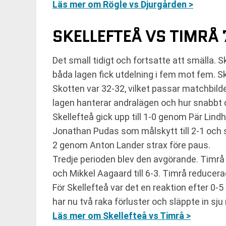
Läs mer om Rögle vs Djurgården >
SKELLEFTEÅ VS TIMRÅ 7
Det small tidigt och fortsatte att smälla.
båda lagen fick utdelning i fem mot fem. Sk
Skotten var 32-32, vilket passar matchbild
lagen hanterar andralägen och hur snabbt d
Skellefteå gick upp till 1-0 genom Pär Lin
Jonathan Pudas som målskytt till 2-1 och 
2 genom Anton Lander strax före paus.
Tredje perioden blev den avgörande. Timrå kv
och Mikkel Aagaard till 6-3. Timrå reduce
För Skellefteå var det en reaktion efter 0-
har nu två raka förluster och släppte in sju
Läs mer om Skellefteå vs Timrå >