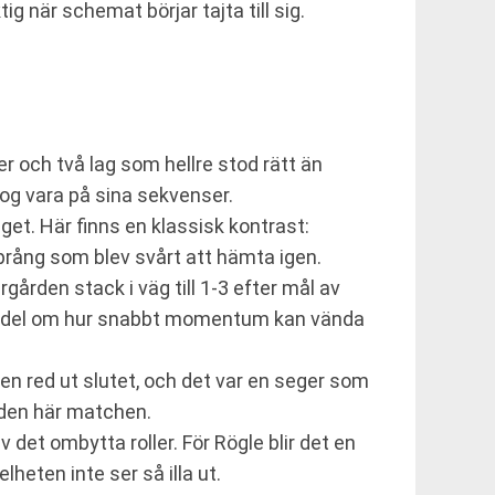
 när schemat börjar tajta till sig.
er och två lag som hellre stod rätt än
tog vara på sina sekvenser.
get. Här finns en klassisk kontrast:
språng som blev svårt att hämta igen.
gården stack i väg till 1-3 efter mål av
 en del om hur snabbt momentum kan vända
den red ut slutet, och det var en seger som
 den här matchen.
et ombytta roller. För Rögle blir det en
heten inte ser så illa ut.