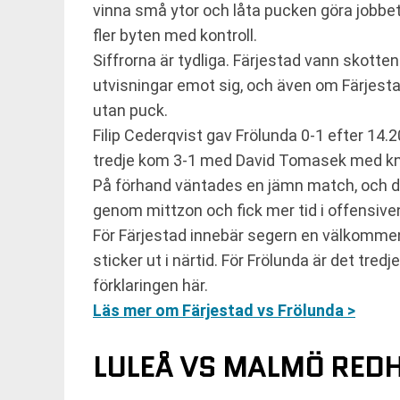
vinna små ytor och låta pucken göra jobbet
fler byten med kontroll.
Siffrorna är tydliga. Färjestad vann skotten
utvisningar emot sig, och även om Färjesta
utan puck.
Filip Cederqvist gav Frölunda 0-1 efter 14.
tredje kom 3-1 med David Tomasek med knap
På förhand väntades en jämn match, och de
genom mittzon och fick mer tid i offensive
För Färjestad innebär segern en välkommen 
sticker ut i närtid. För Frölunda är det tred
förklaringen här.
Läs mer om Färjestad vs Frölunda >
LULEÅ VS MALMÖ REDH