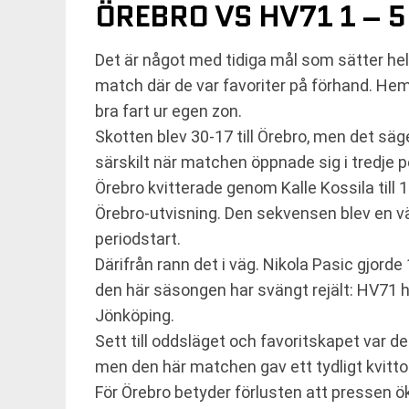
ÖREBRO VS HV71 1 – 5
Det är något med tidiga mål som sätter hela
match där de var favoriter på förhand. He
bra fart ur egen zon.
Skotten blev 30-17 till Örebro, men det säger
särskilt när matchen öppnade sig i tredje p
Örebro kvitterade genom Kalle Kossila till
Örebro-utvisning. Den sekvensen blev en vä
periodstart.
Därifrån rann det i väg. Nikola Pasic gjord
den här säsongen har svängt rejält: HV71 ha
Jönköping.
Sett till oddsläget och favoritskapet var 
men den här matchen gav ett tydligt kvitto
För Örebro betyder förlusten att pressen ök