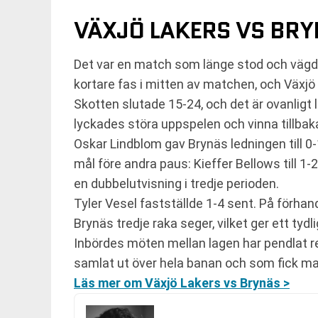
VÄXJÖ LAKERS VS BRYN
Det var en match som länge stod och vägde,
kortare fas i mitten av matchen, och Växjö fi
Skotten slutade 15-24, och det är ovanligt 
lyckades störa uppspelen och vinna tillbaka 
Oskar Lindblom gav Brynäs ledningen till 
mål före andra paus: Kieffer Bellows till 1
en dubbelutvisning i tredje perioden.
Tyler Vesel fastställde 1-4 sent. På förha
Brynäs tredje raka seger, vilket ger ett tydl
Inbördes möten mellan lagen har pendlat re
samlat ut över hela banan och som fick mat
Läs mer om Växjö Lakers vs Brynäs >