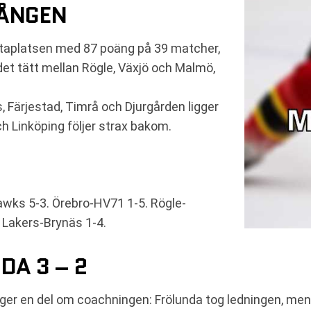
GÅNGEN
staplatsen med 87 poäng på 39 matcher,
et tätt mellan Rögle, Växjö och Malmö,
 Färjestad, Timrå och Djurgården ligger
och Linköping följer strax bakom.
wks 5-3. Örebro-HV71 1-5. Rögle-
ö Lakers-Brynäs 1-4.
DA 3 – 2
er en del om coachningen: Frölunda tog ledningen, men 