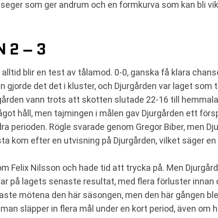
seger som ger andrum och en formkurva som kan bli viktig
 2 – 3
lltid blir en test av tålamod. 0-0, ganska få klara chans
n gjorde det det i kluster, och Djurgården var laget som 
gården vann trots att skotten slutade 22-16 till hemmala
något håll, men tajmingen i målen gav Djurgården ett för
ndra perioden. Rögle svarade genom Gregor Biber, men Djur
ista kom efter en utvisning på Djurgården, vilket säger
enom Felix Nilsson och hade tid att trycka på. Men Djurgår
ar på lagets senaste resultat, med flera förluster innan
naste mötena den här säsongen, men den här gången blev d
n släpper in flera mål under en kort period, även om hel