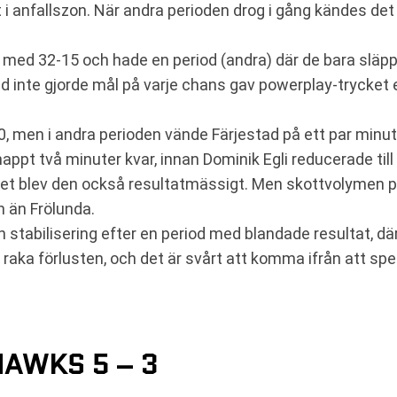
 i anfallszon. När andra perioden drog i gång kändes de
 med 32-15 och hade en period (andra) där de bara släppte
d inte gjorde mål på varje chans gav powerplay-trycket 
20, men i andra perioden vände Färjestad på ett par minut
pt två minuter kvar, innan Dominik Egli reducerade till
t blev den också resultatmässigt. Men skottvolymen pek
n än Frölunda.
stabilisering efter en period med blandade resultat, dä
je raka förlusten, och det är svårt att komma ifrån att sp
AWKS 5 – 3