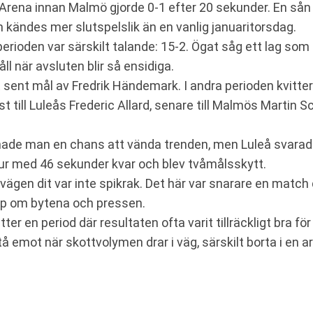
 Arena innan Malmö gjorde 0-1 efter 20 sekunder. En sån
 kändes mer slutspelslik än en vanlig januaritorsdag.
perioden var särskilt talande: 15-2. Ögat såg ett lag som 
l när avsluten blir så ensidiga.
t sent mål av Fredrik Händemark. I andra perioden kvitt
 till Luleås Frederic Allard, senare till Malmös Martin Sc
dje hade man en chans att vända trenden, men Luleå svara
ur med 46 sekunder kvar och blev tvåmålsskytt.
 vägen dit var inte spikrak. Det här var snarare en mat
grepp om bytena och pressen.
er en period där resultaten ofta varit tillräckligt bra fö
å emot när skottvolymen drar i väg, särskilt borta i en 