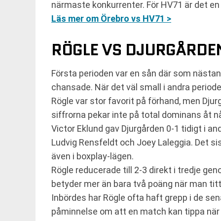
närmaste konkurrenter. För HV71 är det en 
Läs mer om Örebro vs HV71 >
RÖGLE VS DJURGÅRDEN
Första perioden var en sån där som nästan a
chansade. När det väl small i andra periode
Rögle var stor favorit på förhand, men Djur
siffrorna pekar inte på total dominans åt 
Victor Eklund gav Djurgården 0-1 tidigt i a
Ludvig Rensfeldt och Joey Laleggia. Det s
även i boxplay-lägen.
Rögle reducerade till 2-3 direkt i tredje g
betyder mer än bara två poäng när man titt
Inbördes har Rögle ofta haft grepp i de se
påminnelse om att en match kan tippa när ma