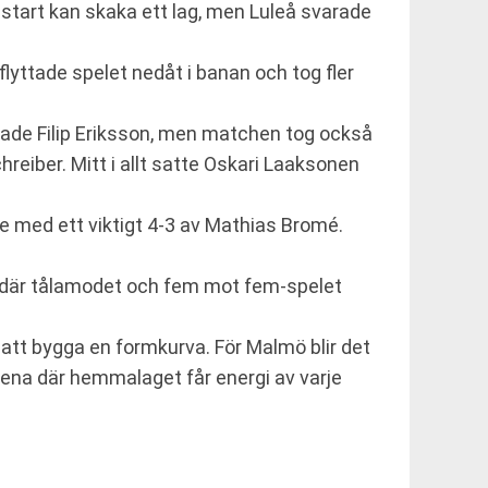
 start kan skaka ett lag, men Luleå svarade
flyttade spelet nedåt i banan och tog fler
erade Filip Eriksson, men matchen tog också
hreiber. Mitt i allt satte Oskari Laaksonen
de med ett viktigt 4-3 av Mathias Bromé.
ch där tålamodet och fem mot fem-spelet
r att bygga en formkurva. För Malmö blir det
arena där hemmalaget får energi av varje