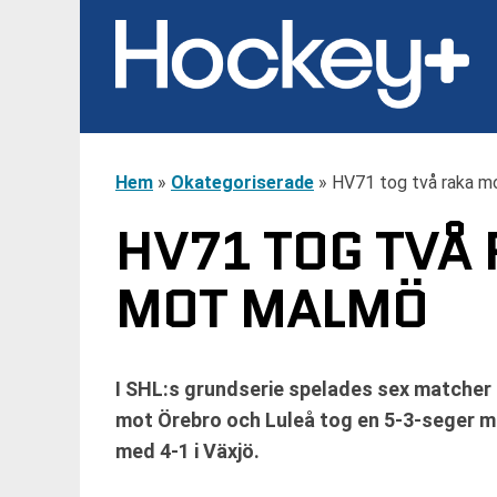
Hem
»
Okategoriserade
»
HV71 tog två raka m
HV71 TOG TVÅ
MOT MALMÖ
I SHL:s grundserie spelades sex matcher
mot Örebro och Luleå tog en 5-3-seger m
med 4-1 i Växjö.