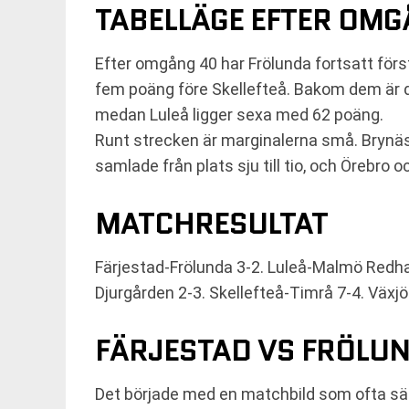
TABELLÄGE EFTER OM
Efter omgång 40 har Frölunda fortsatt för
fem poäng före Skellefteå. Bakom dem är d
medan Luleå ligger sexa med 62 poäng.
Runt strecken är marginalerna små. Brynäs,
samlade från plats sju till tio, och Örebro 
MATCHRESULTAT
Färjestad-Frölunda 3-2. Luleå-Malmö Redha
Djurgården 2-3. Skellefteå-Timrå 7-4. Växj
FÄRJESTAD VS FRÖLUN
Det började med en matchbild som ofta säg