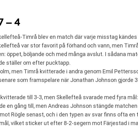
 – 4
 Skellefteå-Timrå blev en match där varje misstag kände
ellefteå var stor favorit på förhand och vann, men Timrå
en: öppet, böljande och med många avslut. I sådana match
e ställer om efter pucktapp.
dholm, men Timrå kvitterade i andra genom Emil Petterss
senare som framspelare när Jonathan Johnson gjorde 3-1.
itterade till 3-3, men Skellefteå svarade med fyra mål: Jo
rade en gång till, men Andreas Johnson stängde matchen
5 mot Rögle senast, och i den typen av svar finns ofta en 
 mål, vilket sticker ut efter 8-2-segern mot Färjestad i 