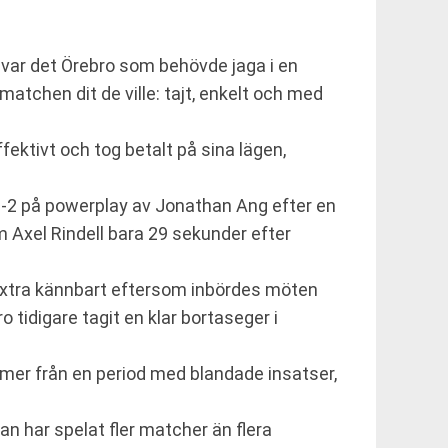
t var det Örebro som behövde jaga i en
tchen dit de ville: tajt, enkelt och med
effektivt och tog betalt på sina lägen,
 1-2 på powerplay av Jonathan Ang efter en
m Axel Rindell bara 29 sekunder efter
t extra kännbart eftersom inbördes möten
 tidigare tagit en klar bortaseger i
ommer från en period med blandade insatser,
an har spelat fler matcher än flera