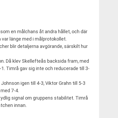
s som en målchans åt andra hållet, och där
 var länge med i målprotokollet.
er blir detaljerna avgörande, särskilt hur
on. Då klev Skellefteås backsida fram, med
 Timrå gav sig inte och reducerade till 3-
hnson igen till 4-3, Viktor Grahn till 5-3
 med 7-4.
tydlig signal om gruppens stabilitet. Timrå
matchen innan.