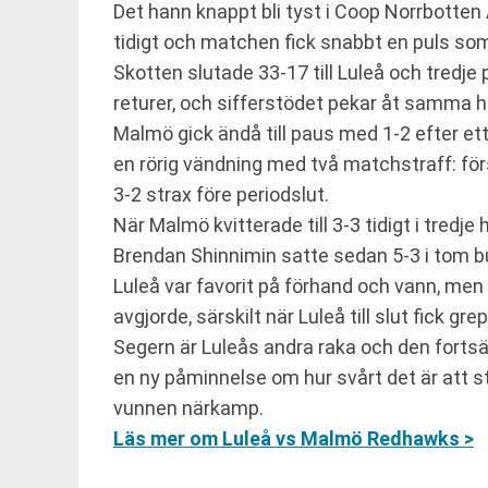
Det hann knappt bli tyst i Coop Norrbotten
tidigt och matchen fick snabbt en puls som
Skotten slutade 33-17 till Luleå och tredje 
returer, och sifferstödet pekar åt samma hål
Malmö gick ändå till paus med 1-2 efter et
en rörig vändning med två matchstraff: först
3-2 strax före periodslut.
När Malmö kvitterade till 3-3 tidigt i tre
Brendan Shinnimin satte sedan 5-3 i tom b
Luleå var favorit på förhand och vann, men
avgjorde, särskilt när Luleå till slut fick 
Segern är Luleås andra raka och den fortsätt
en ny påminnelse om hur svårt det är att st
vunnen närkamp.
Läs mer om Luleå vs Malmö Redhawks >