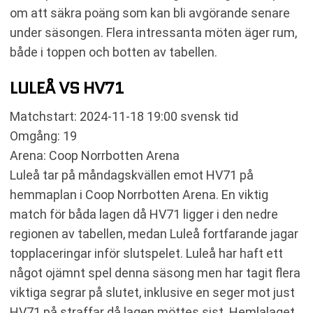
om att säkra poäng som kan bli avgörande senare
under säsongen. Flera intressanta möten äger rum,
både i toppen och botten av tabellen.
LULEÅ VS HV71
Matchstart: 2024-11-18 19:00 svensk tid
Omgång: 19
Arena: Coop Norrbotten Arena
Luleå tar på måndagskvällen emot HV71 på
hemmaplan i Coop Norrbotten Arena. En viktig
match för båda lagen då HV71 ligger i den nedre
regionen av tabellen, medan Luleå fortfarande jagar
topplaceringar inför slutspelet. Luleå har haft ett
något ojämnt spel denna säsong men har tagit flera
viktiga segrar på slutet, inklusive en seger mot just
HV71 på straffar då lagen möttes sist. Hemlalaget