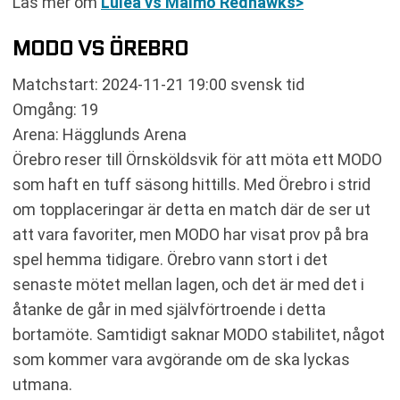
Läs mer om
Luleå vs Malmö Redhawks>
MODO VS ÖREBRO
Matchstart: 2024-11-21 19:00 svensk tid
Omgång: 19
Arena: Hägglunds Arena
Örebro reser till Örnsköldsvik för att möta ett MODO
som haft en tuff säsong hittills. Med Örebro i strid
om topplaceringar är detta en match där de ser ut
att vara favoriter, men MODO har visat prov på bra
spel hemma tidigare. Örebro vann stort i det
senaste mötet mellan lagen, och det är med det i
åtanke de går in med självförtroende i detta
bortamöte. Samtidigt saknar MODO stabilitet, något
som kommer vara avgörande om de ska lyckas
utmana.