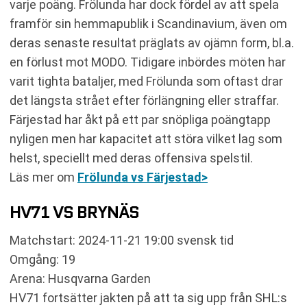
varje poäng. Frölunda har dock fördel av att spela
framför sin hemmapublik i Scandinavium, även om
deras senaste resultat präglats av ojämn form, bl.a.
en förlust mot MODO. Tidigare inbördes möten har
varit tighta bataljer, med Frölunda som oftast drar
det längsta strået efter förlängning eller straffar.
Färjestad har åkt på ett par snöpliga poängtapp
nyligen men har kapacitet att störa vilket lag som
helst, speciellt med deras offensiva spelstil.
Läs mer om
Frölunda vs Färjestad>
HV71 VS BRYNÄS
Matchstart: 2024-11-21 19:00 svensk tid
Omgång: 19
Arena: Husqvarna Garden
HV71 fortsätter jakten på att ta sig upp från SHL:s