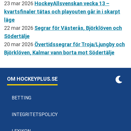
23 mar 2026
HockeyAllsvenskan vecka 13 –
kvartsfinaler tätas och playouten går in i skarpt
läge
22 mar 2026
Segrar för Västerås, Björklöven och
Södertälje
20 mar 2026
Övertidssegrar för Troja/Ljungby och
Björklöven, Kalmar vann borta mot Södertälje
OM HOCKEYPLUS.SE
BETTING
INTEGRITETSPOLICY