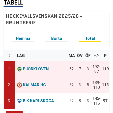
TABELL
HOCKEYALLSVENSKAN 2025/26 -
GRUNDSERIE
Hemma
Borta
Total
#
LAG
MA
ÖV
ÖF
+/-
P
192-
1.
BJÖRKLÖVEN
52
7
3
119
97
189-
2.
KALMAR HC
52
3
5
113
110
145-
3.
BIK KARLSKOGA
52
8
3
97
115