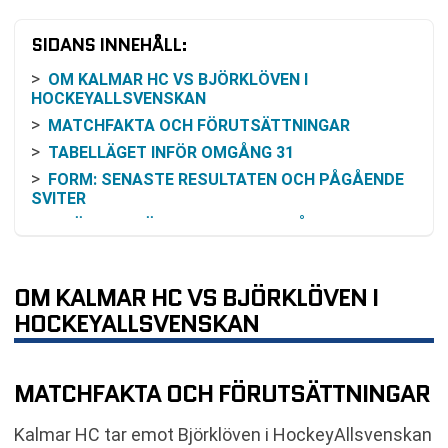
SIDANS INNEHÅLL:
OM KALMAR HC VS BJÖRKLÖVEN I
HOCKEYALLSVENSKAN
MATCHFAKTA OCH FÖRUTSÄTTNINGAR
TABELLÄGET INFÖR OMGÅNG 31
FORM: SENASTE RESULTATEN OCH PÅGÅENDE
SVITER
INBÖRDES MÖTEN: RESULTAT FRÅN 2024/25
OCH 2025/26
ODDSEN OCH HUR FÖRHANDSBILDEN KAN
OM KALMAR HC VS BJÖRKLÖVEN I
TOLKAS
HOCKEYALLSVENSKAN
SÅ KAN DU FÖLJA KALMAR HC-BJÖRKLÖVEN
KOMMANDE MATCHER NÄRA I TID
VANLIGA FRÅGOR OM KALMAR HC VS
MATCHFAKTA OCH FÖRUTSÄTTNINGAR
BJÖRKLÖVEN
TABELL
Kalmar HC tar emot Björklöven i HockeyAllsvenskan
KOMMANDE MATCHER BJÖRKLÖVEN