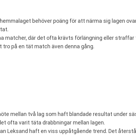
hemmalaget behöver poäng för att närma sig lagen ovanför
tat.
matcher, där det ofta krävts förlängning eller straffar 
att tro på en tät match även denna gång.
öte mellan två lag som haft blandade resultat under s
det ofta varit täta drabbningar mellan lagen.
n Leksand haft en viss uppåtgående trend. Det återstå