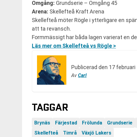
Omgång:
Grundserie – Omgång 45
Arena:
Skellefteå Kraft Arena
Skellefteå möter Rögle i ytterligare en sp
att ta revansch.
Formmässigt har båda lagen varierat en del
Läs mer om Skellefteå vs Rögle >
Publicerad den
17 februari
Av
Carl
TAGGAR
Brynäs
Färjestad
Frölunda
Grundserie
Skellefteå
Timrå
Växjö Lakers