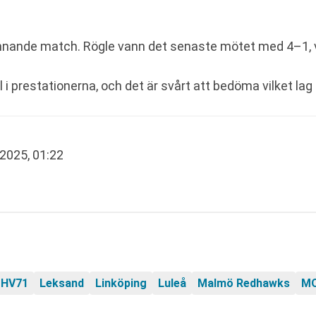
ännande match. Rögle vann det senaste mötet med 4–1, vil
 i prestationerna, och det är svårt att bedöma vilket la
 2025, 01:22
HV71
Leksand
Linköping
Luleå
Malmö Redhawks
M