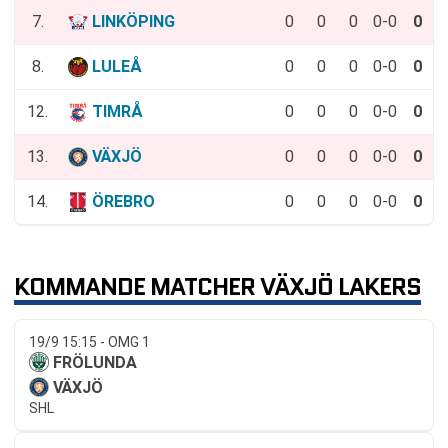
7.
LINKÖPING
0
0
0
0-0
0
8.
LULEÅ
0
0
0
0-0
0
12.
TIMRÅ
0
0
0
0-0
0
13.
VÄXJÖ
0
0
0
0-0
0
14.
ÖREBRO
0
0
0
0-0
0
KOMMANDE MATCHER VÄXJÖ LAKERS
19/9 15:15 - OMG 1
FRÖLUNDA
VÄXJÖ
SHL