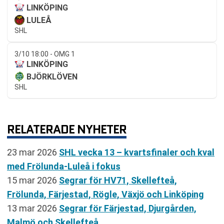
LINKÖPING
LULEÅ
SHL
3/10 18:00 - OMG 1
LINKÖPING
BJÖRKLÖVEN
SHL
RELATERADE NYHETER
23 mar 2026
SHL vecka 13 – kvartsfinaler och kval
med Frölunda-Luleå i fokus
15 mar 2026
Segrar för HV71, Skellefteå,
Frölunda, Färjestad, Rögle, Växjö och Linköping
13 mar 2026
Segrar för Färjestad, Djurgården,
Malmö och Skellefteå